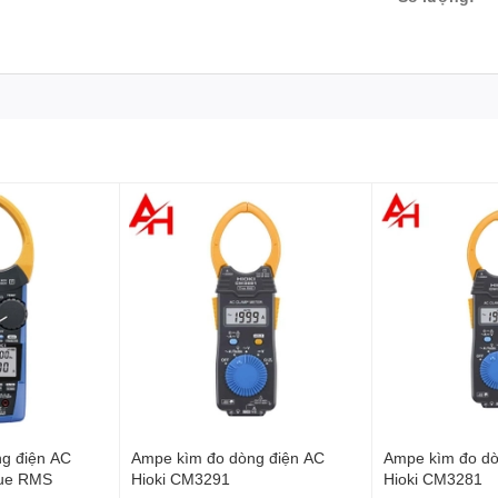
.
ng khi điện trở thấp hơn 50 ohm.
ả trên màn hình.
15 phút không sử dụng.
hị khi điện áp pin dưới khoảng 2.4V.
ght) và đèn soi tại hàm kẹp (Clamp light).
hợp.
g (Auto range) hoặc thủ công (Manual range).
g điện AC
Ampe kìm đo dòng điện AC
Ampe kìm đo dò
rue RMS
Hioki CM3291
Hioki CM3281