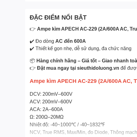
ĐẶC ĐIỂM NỔI BẬT
👉
Ampe kìm APECH AC-229 (2A/600A AC, Tr
✔️ Đo dòng
AC đến 600A
✔️ Thiết kế gọn nhẹ, dễ sử dụng, đa chức năng
📦
Hàng chính hãng – Giá tốt – Giao nhanh to
👉
Đặt mua ngay tại sieuthidoluong.vn
để được
Ampe kìm APECH AC-229 (2A/600A AC, 
DCV: 200mV–600V
ACV: 200mV–600V
ACA: 2A–600A
Ω: 200Ω–20MΩ
Nhiệt độ: -40~1000℃ / -40~1832℉
NCV, True RMS, Max/Min, đo Diode, Thông mạc