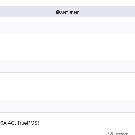
nual
Xem thêm
nh xác)
20V, 200V, 600V; độ chính xác ±(0.5% + 5).
 20V, 200V, 600V; độ chính xác ±(1.0% + 5).
 200A, 600A; độ chính xác ±(2.0% + 5).
200k, 2M, 20M ohm; độ chính xác ±(0.8% + 5).
+ 5).
5).
00A AC, TrueRMS)
hợp.
Số lượng: