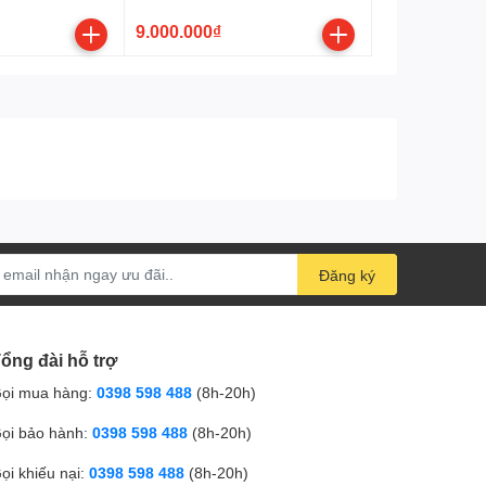
9.000.000₫
ảo trì hệ thống hay kiểm tra tủ điện?
 quả dành cho bạn.
Đăng ký
 hiệu quả công việc mỗi ngày.
ổng đài hỗ trợ
ọi mua hàng:
0398 598 488
(8h-20h)
ọi bảo hành:
0398 598 488
(8h-20h)
ọi khiếu nại:
0398 598 488
(8h-20h)