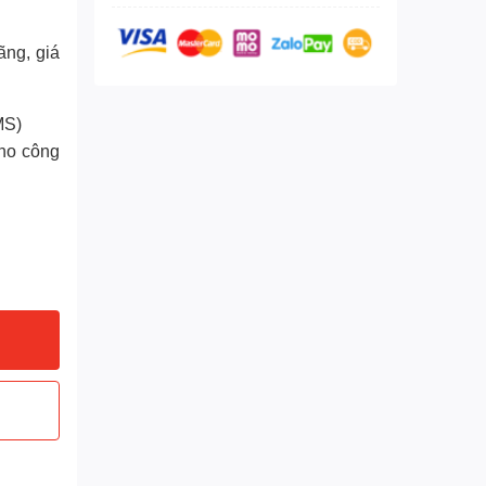
ãng, giá
MS)
cho công