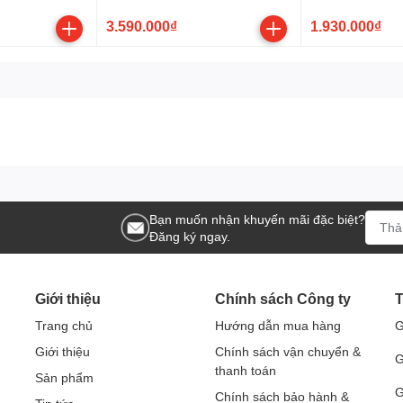
3.590.000₫
1.930.000₫
ai cầm.
ác, bền bỉ và giá hợp lý cho công việc điện công nghiệp, b
) chính là giải pháp đo lường đáng tin cậy – an toàn – hiệu
 thống điện dân dụng và công nghiệp
kỹ sư điện, thợ bảo trì, kỹ thuật hiện trường
Bạn muốn nhận khuyến mãi đặc biệt?
ng mạch… trong một thiết bị gọn nhẹ
Đăng ký ngay.
tế tại công trường
 giúp bạn tiết kiệm thời gian đo, hạn chế sai số và nâng cao
Giới thiệu
Chính sách Công ty
T
Trang chủ
Hướng dẫn mua hàng
G
0A AC, TrueRMS) tại sieuthidoluong.vn để:
Giới thiệu
Chính sách vận chuyển &
G
thanh toán
Sản phẩm
G
Chính sách bảo hành &