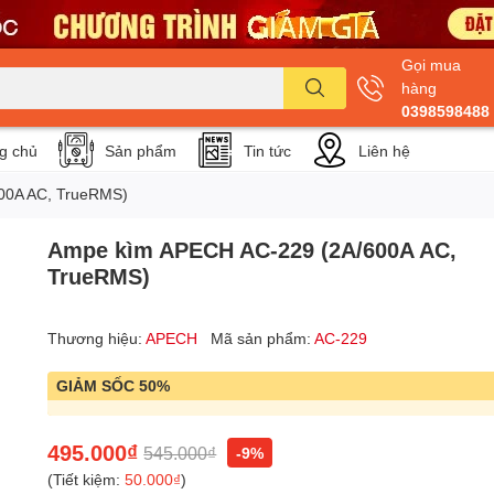
Gọi mua
hàng
0398598488
g chủ
Sản phẩm
Tin tức
Liên hệ
00A AC, TrueRMS)
Ampe kìm APECH AC-229 (2A/600A AC,
TrueRMS)
Thương hiệu:
APECH
Mã sản phẩm:
AC-229
GIẢM SỐC 50%
495.000₫
545.000₫
-9%
(Tiết kiệm:
50.000₫
)