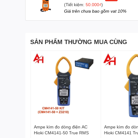
(Tiết kiệm:
50.000₫
)
Đo giá trị lớn nhất/nhỏ nhất (Max./Min.): Có hỗ trợ
Giá trên chưa bao gồm vat 10%
Kiểm tra Diode: Có hỗ trợ.
Cảnh báo thông mạch (Continuity alarm): Hoạt độ
Giữ dữ liệu (Data hold): Có chức năng giữ kết qu
Tự động tắt nguồn (Auto power off): Sau khoảng 
SẢN PHẨM THƯỜNG MUA CÙNG
Cảnh báo pin yếu (Low battery indication): Hiển t
Hỗ trợ hiển thị: Bao gồm đèn nền màn hình (Backli
Bảo vệ chức năng (Function protection): Có tích 
Trở kháng đầu vào: 10M ohm.
Đáp ứng tần số AC:
Đối với dòng điện: 40Hz – 1000Hz.
Đối với điện áp: 40Hz – 2000Hz.
Phương thức vận hành: Có thể chọn dải đo tự độn
Nguồn điện: Sử dụng 2 viên pin 1.5V (tổng 3V).
Phụ kiện đi kèm
Ampe kìm đo dòng điện AC
Ampe kìm đo dòn
Hioki CM4141-50 True RMS
Hioki CM4141 T
Dựa trên hình ảnh thực tế của sản phẩm: