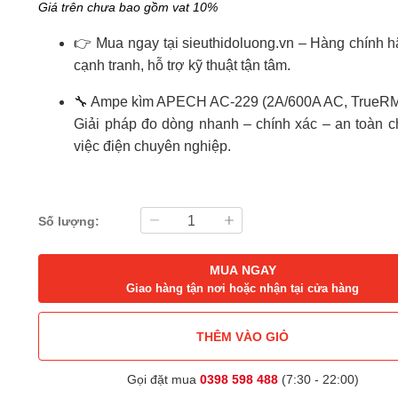
Giá trên chưa bao gồm vat 10%
👉 Mua ngay tại sieuthidoluong.vn – Hàng chính h
cạnh tranh, hỗ trợ kỹ thuật tận tâm.
🔧 Ampe kìm APECH AC-229 (2A/600A AC, TrueR
Giải pháp đo dòng nhanh – chính xác – an toàn 
việc điện chuyên nghiệp.
Số lượng:
MUA NGAY
Giao hàng tận nơi hoặc nhận tại cửa hàng
THÊM VÀO GIỎ
Gọi đặt mua
0398 598 488
(7:30 - 22:00)