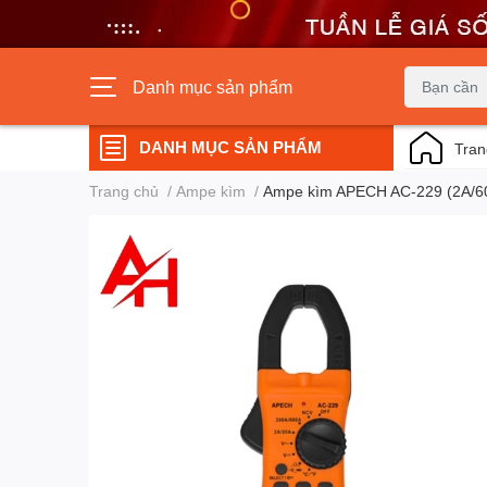
Danh mục sản phẩm
DANH MỤC SẢN PHẨM
Tran
Trang chủ
/
Ampe kìm
/
Ampe kìm APECH AC-229 (2A/6