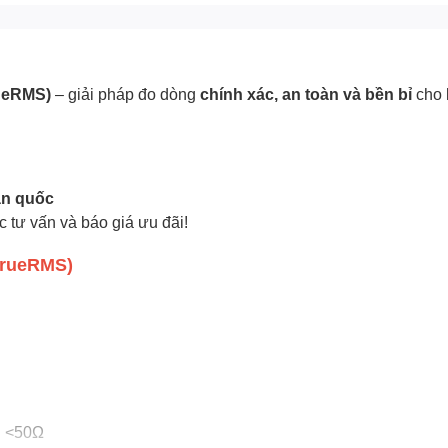
ueRMS)
– giải pháp đo dòng
chính xác, an toàn và bền bỉ
cho k
àn quốc
 tư vấn và báo giá ưu đãi!
TrueRMS)
h <50Ω