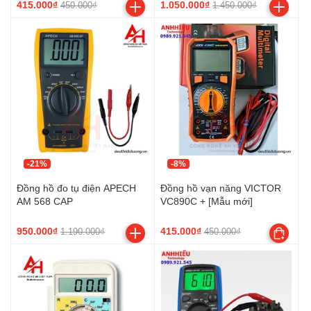
415.000₫
1.050.000₫
450.000₫
1.450.000₫
-21%
-8%
Đồng hồ đo tụ điện APECH
Đồng hồ vạn năng VICTOR
AM 568 CAP
VC890C + [Mẫu mới]
950.000₫
415.000₫
1.190.000₫
450.000₫