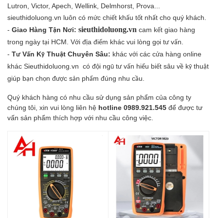
Lutron, Victor, Apech, Wellink, Delmhorst, Prova...
sieuthidoluong.vn luôn có m
c chi
t kh
u t
t nh
t cho qu
ý
kh
á
ch.
ứ
ế
ấ
ố
ấ
-
Giao Hàng T
n N
i:
sieuthidoluong.vn
cam k
t giao h
à
ng
ậ
ơ
ế
trong ng
à
y t
i HCM. V
i
a
i
m kh
á
c vui l
ò
ng g
i t
v
n.
ạ
ớ
đị
đ
ể
ọ
ư
ấ
-
T
V
n K
Thu
t Chuyên Sâu:
khác v
i c
á
c c
a h
à
ng online
ư
ấ
ỹ
ậ
ớ
ử
kh
á
c Sieuthidoluong.vn
c
ó
i ng
t
v
n hi
u bi
t s
â
u v
k
thu
t
độ
ũ
ư
ấ
ể
ế
ề
ỹ
ậ
gi
ú
p b
n ch
n
c s
n ph
m
ú
ng nhu c
u.
ạ
ọ
đượ
ả
ẩ
đ
ầ
Quý khách hàng có nhu cầu sử dụng sản phẩm của công ty
chúng tôi, xin vui lòng liên hệ
hotline 0989.921.545
để được tư
vấn sản phẩm thích hợp với nhu cầu công việc.