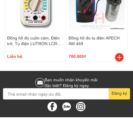
Đồng hồ đo cuộn cảm, Điện
Đồng hồ đo tụ điện APECH
trở, Tụ điện LUTRON LCR-
AM 469
9063
Liên hệ
700.000₫
Bạn muốn nhận khuyến mãi
đặc biệt? Đăng ký ngay.
Đăng ký