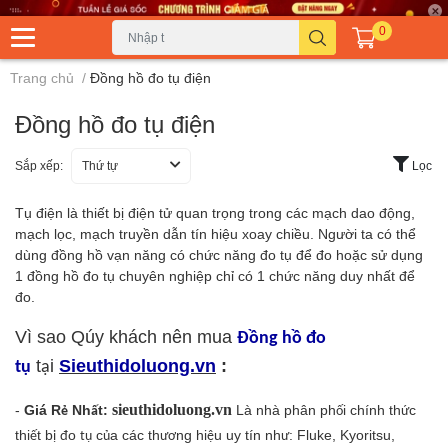
0
Trang chủ
/
Đồng hồ đo tụ điện
Đồng hồ đo tụ điện
Sắp xếp:
Thứ tự
Lọc
Tụ điện là thiết bị điện tử quan trọng trong các mạch dao động,
mạch lọc, mạch truyền dẫn tín hiệu xoay chiều. Người ta có thể
dùng đồng hồ vạn năng có chức năng đo tụ để đo hoặc sử dụng
1 đồng hồ đo tụ chuyên nghiệp chỉ có 1 chức năng duy nhất để
đo.
Vì sao Qúy khách nên mua
Đồng hồ đo
t
i
Sieuthidoluong.v
n
:
tụ
ạ
-
Giá R
Nh
t:
sieuthidoluong.vn
Là nhà phân ph
i ch
í
nh th
c
ẻ
ấ
ố
ứ
thi
t b
o
c
a c
á
c th
ng hi
u uy t
í
n nh
: Fluke, Kyoritsu,
ế
ị
đ
tụ
ủ
ươ
ệ
ư