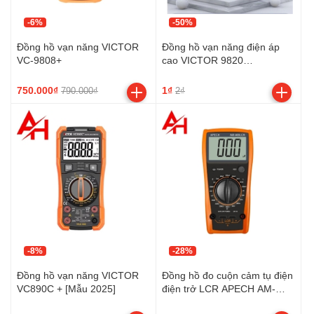
-6%
-50%
Đồng hồ vạn năng VICTOR
Đồng hồ vạn năng điện áp
VC-9808+
cao VICTOR 9820
(2000VAC/DC, TrueRMS)
750.000₫
1₫
790.000₫
2₫
-8%
-28%
Đồng hồ vạn năng VICTOR
Đồng hồ đo cuộn cảm tụ điện
VC890C + [Mẫu 2025]
điện trở LCR APECH AM-
468LCR