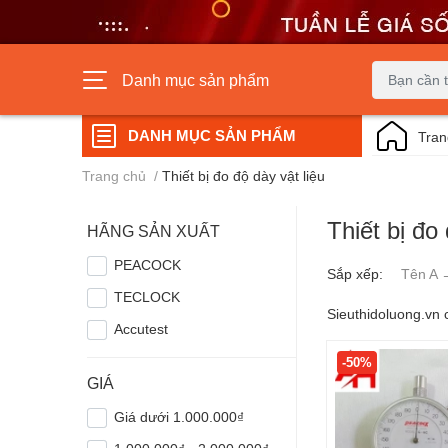
Danh mục sản phẩm
DANH MỤC SẢN PHẨM
Tran
Trang chủ
/
Thiết bị đo độ dày vật liệu
Thiết bị đo 
HÃNG SẢN XUẤT
PEACOCK
Sắp xếp:
Tên A 
TECLOCK
Sieuthidoluong.vn 
Accutest
-50%
GIÁ
Giá dưới 1.000.000₫