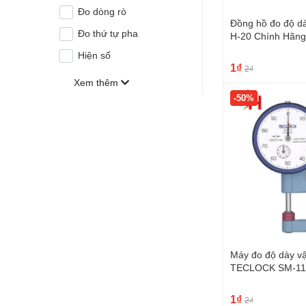
Đo dòng rò
Đồng hồ đo độ 
Đo thứ tự pha
H-20 Chính Hãng 
sieuthidoluong.vn
Hiện số
1₫
2₫
Xem thêm
-50%
Máy đo độ dày vật
TECLOCK SM-11
1₫
2₫