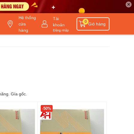
✕
Hệ thống
Tài
0
cửa
Giỏ hàng
khoản
hàng
Đăng nhập
hãng. Gía gốc.
-50%