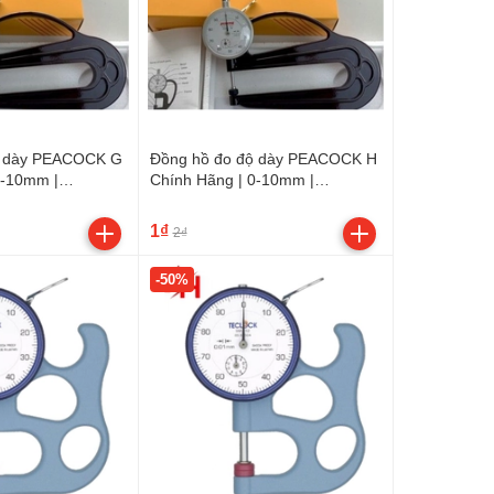
ộ dày PEACOCK G
Đồng hồ đo độ dày PEACOCK H
0-10mm |
Chính Hãng | 0-10mm |
.vn
sieuthidoluong.vn
1₫
2₫
-50%