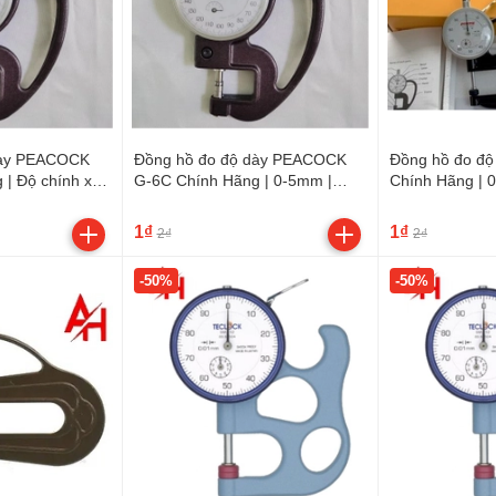
dày PEACOCK
Đồng hồ đo độ dày PEACOCK
Đồng hồ đo đ
 | Độ chính xác
G-6C Chính Hãng | 0-5mm |
Chính Hãng | 
sieuthidoluong.vn
sieuthidoluong
1₫
1₫
2₫
2₫
-50%
-50%