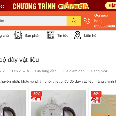
Gọi mua
hàng
0398598488
g chủ
Sản phẩm
Tin tức
Liên hệ
độ dày vật liệu
→ Z
Tên Z → A
Giá tăng dần
Giá giảm dần
Hàng mới
chuyên nhập khẩu và phân phối thiết bị đo độ dày vật liệu, hàng chính 
-50%
-50%