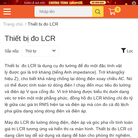
0
Trang chủ
/
Thiết bị đo LCR
Thiết bị đo LCR
Sắp xếp:
Thứ tự
Lọc
Thiết bị đo LCR là dụng cụ đo lường để đo một đặc tính vật
lý được gọi là trở kháng (tiếng Anh impedance). Trở kháng(ký
hiệu Z), cho biết khả năng chống lại dòng điện xoay chiều AC. Nó
có thể được tính toán từ dòng điện I chạy đến mục tiêu đo lường
và điện áp V qua cổng đo. Vì trở kháng được biểu thị dưới dạng
véc tơ trên một mặt phẳng phức, đồng hồ đo LCR không chỉ đo tỷ
lệ giữa các giá trị RMS hiện tại và điện áp mà còn đo cả độ lệch
pha giữa dạng sóng dòng điện và điện áp.
Máy đo LCR đo lường dòng điện, điện áp và góc pha rồi tính toán
giá trị LCR tương ứng và hiển thị ra màn hình. Thiết bị đo LCR có
dạng cầm tay dễ sử dụng và dạng để bàn cho phòng thí nghiệm,