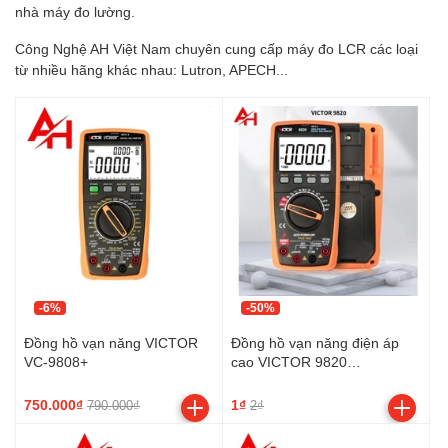
nhà máy đo lường.
Công Nghệ AH Việt Nam chuyên cung cấp máy đo LCR các loại
từ nhiều hãng khác nhau: Lutron, APECH...
-6%
-50%
Đồng hồ vạn năng VICTOR
Đồng hồ vạn năng điện áp
VC-9808+
cao VICTOR 9820
(2000VAC/DC, TrueRMS)
750.000₫
1₫
790.000₫
2₫