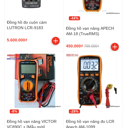
-44%
Đồng hồ đo cuộn cảm
LUTRON LCR-9183
Đồng hồ vạn năng APECH
AM-18 (TrueRMS)
5.600.000₫
450.000₫
799.000₫
-8%
-28%
Đồng hồ vạn năng VICTOR
Đồng hồ vạn năng đo LCR
VC890C + [Mẫu mới]
Apech AM-1099