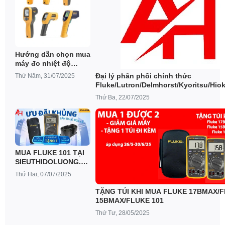
Hướng dẫn chọn mua
máy đo nhiệt độ
hồng ngoại Fluke
Đại lý phân phối chính thức
Thứ Năm, 31/07/2025
phù hợp
Fluke/Lutron/Delmhorst/Kyoritsu/Hiok
tại TP.HCM
Thứ Ba, 22/07/2025
MUA FLUKE 101 TẠI
SIEUTHIDOLUONG.VN
ĐƯỢC TẶNG TÚI
Thứ Hai, 07/07/2025
HOẶC GIÁ ĐỠ MÁY
TẶNG TÚI KHI MUA FLUKE 17BMAX/
15BMAX/FLUKE 101
Thứ Tư, 28/05/2025