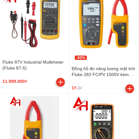
-50%
Fluke 87V Industrial Multimeter
(Fluke 87-5)
Đồng hồ đo năng lượng mặt trời
Fluke 283 FC/PV 1500V kèm
ampe kìm không dây
11.999.000₫
1₫
2₫