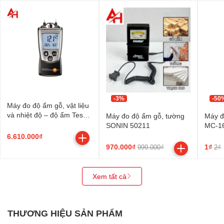
-3%
-50
Máy đo độ ẩm gỗ, vật liệu
và nhiệt độ – độ ẩm Testo
Máy đo độ ẩm gỗ, tường
Máy đ
606-2
SONIN 50211
MC-1
6.610.000₫
970.000₫
1₫
999.000₫
2₫
Xem tất cả
THƯƠNG HIỆU SẢN PHẨM