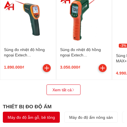
-3%
Súng đo nhiệt độ hồng
Súng đo nhiệt độ hồng
ngoại Extech
ngoại Extech
Súng 
IR267_sieuthidoluongVN
IR320_sieuthidoluongVN
MAX+ 
650°C
1.890.000₫
3.050.000₫
4.990
Xem tất cả
THIẾT BỊ ĐO ĐỘ ẨM
Máy đo độ ẫm gỗ, bê tông
Máy đo độ ẩm nông sản