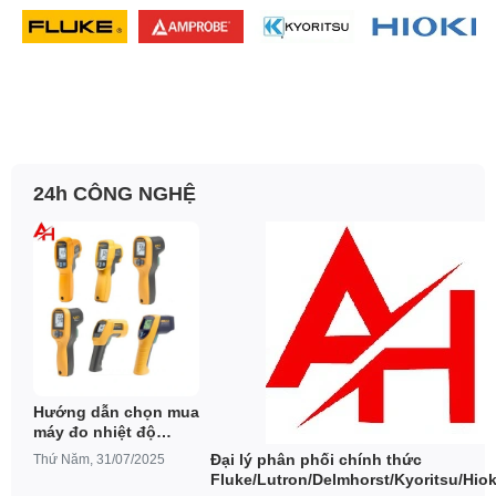
24h CÔNG NGHỆ
Hướng dẫn chọn mua
máy đo nhiệt độ
hồng ngoại Fluke
Đại lý phân phối chính thức
Thứ Năm, 31/07/2025
phù hợp
Fluke/Lutron/Delmhorst/Kyoritsu/Hiok