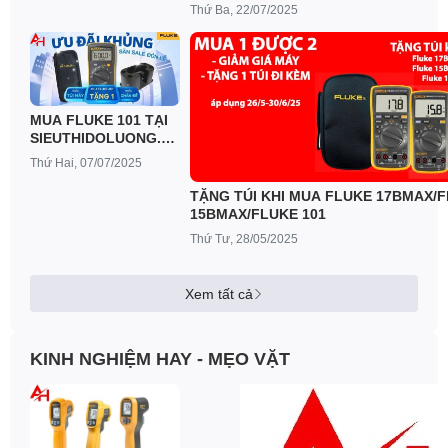
tại TP.HCM
Thứ Ba, 22/07/2025
MUA FLUKE 101 TẠI
SIEUTHIDOLUONG.VN
ĐƯỢC TẶNG TÚI
Thứ Hai, 07/07/2025
HOẶC GIÁ ĐỠ MÁY
TẶNG TÚI KHI MUA FLUKE 17BMAX/
15BMAX/FLUKE 101
Thứ Tư, 28/05/2025
Xem tất cả
KINH NGHIỆM HAY - MẸO VẶT