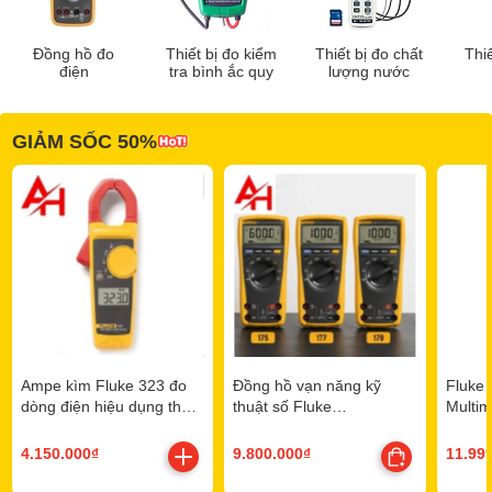
Đồng hồ đo
Thiết bị đo kiểm
Thiết bị đo chất
Thi
điện
tra bình ắc quy
lượng nước
GIẢM SỐC 50%
Ampe kìm Fluke 323 đo
Đồng hồ vạn năng kỹ
Fluke 
dòng điện hiệu dụng thực
thuật số Fluke
Multim
(True-RMS)
175/177/179 chính hãng
4.150.000₫
9.800.000₫
11.99