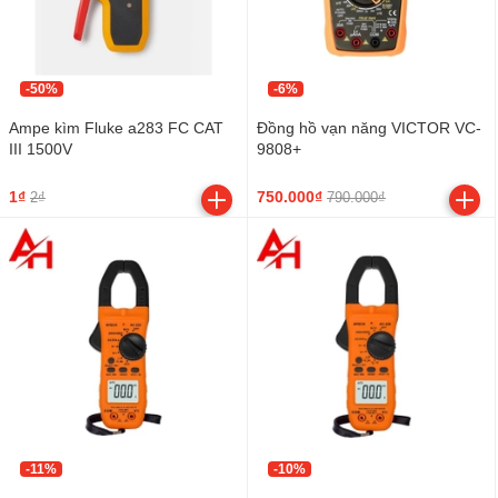
-50%
-6%
Ampe kìm Fluke a283 FC CAT
Đồng hồ vạn năng VICTOR VC-
III 1500V
9808+
1₫
750.000₫
2₫
790.000₫
-11%
-10%