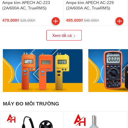
Ampe kìm APECH AC-223
Ampe kìm APECH AC-229
(2A/600A AC, TrueRMS)
(2A/600A AC, TrueRMS)
470.000₫
495.000₫
525.000₫
545.000₫
Xem tất cả
MÁY ĐO MÔI TRƯỜNG