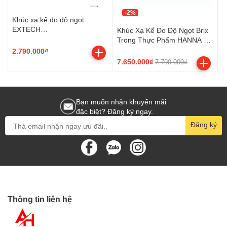
-2%
Khúc xạ kế đo độ ngọt
EXTECH
Khúc Xạ Kế Đo Độ Ngọt Brix
RF11_sieuthidoluongVN
Trong Thực Phẩm HANNA HI-
96801 (0 đến 85% Brix)
2.790.000₫
7.650.000₫
7.790.000₫
Bạn muốn nhận khuyến mãi
đặc biệt? Đăng ký ngay.
Đăng ký
Thông tin liên hệ