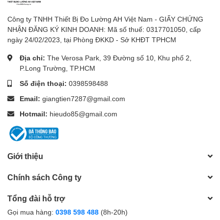
Công ty TNHH Thiết Bị Đo Lường AH Việt Nam - GIẤY CHỨNG
NHẬN ĐĂNG KÝ KINH DOANH: Mã số thuế: 0317701050, cấp
ngày 24/02/2023, tại Phòng ĐKKD - Sở KHĐT TPHCM
Địa chỉ:
The Verosa Park, 39 Đường số 10, Khu phố 2,
P.Long Trường, TP.HCM
Số điện thoại:
0398598488
Email:
giangtien7287@gmail.com
Hotmail:
hieudo85@gmail.com
Giới thiệu
Chính sách Công ty
Tổng đài hỗ trợ
Gọi mua hàng:
0398 598 488
(8h-20h)