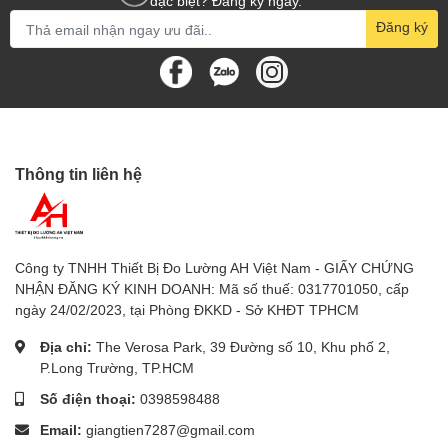
đặc biệt? Đăng ký ngay.
Đăng ký
Thông tin liên hệ
Công ty TNHH Thiết Bị Đo Lường AH Việt Nam - GIẤY CHỨNG
NHẬN ĐĂNG KÝ KINH DOANH: Mã số thuế: 0317701050, cấp
ngày 24/02/2023, tại Phòng ĐKKD - Sở KHĐT TPHCM
Địa chỉ:
The Verosa Park, 39 Đường số 10, Khu phố 2,
P.Long Trường, TP.HCM
Số điện thoại:
0398598488
Email:
giangtien7287@gmail.com