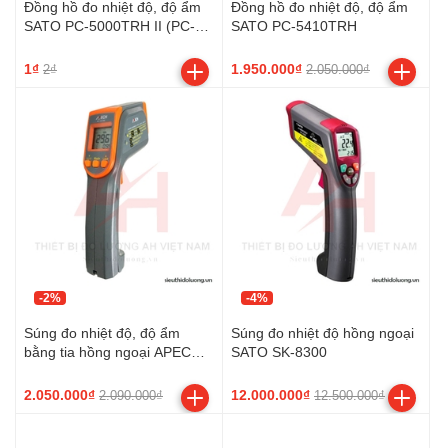
Đồng hồ đo nhiệt độ, độ ẩm
Đồng hồ đo nhiệt độ, độ ẩm
SATO PC-5000TRH II (PC-
SATO PC-5410TRH
5000TRH-2)
1₫
1.950.000₫
2₫
2.050.000₫
-2%
-4%
Súng đo nhiệt độ, độ ẩm
Súng đo nhiệt độ hồng ngoại
bằng tia hồng ngoại APECH
SATO SK-8300
AT-18HD
2.050.000₫
12.000.000₫
2.090.000₫
12.500.000₫