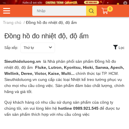
0
Trang chủ
/
Đồng hồ đo nhiệt độ, độ ẩm
Đồng hồ đo nhiệt độ, độ ẩm
Sắp xếp:
Thứ tự
Lọc
Sieuthidoluong.vn
là Nhà phân phối sản phẩm Đồng hồ đo
nhiệt độ, độ ẩm
Fluke, Lutron, Kyoritsu, Hioki, Sanwa, Apech,
Wellink, Deree, Victor, Kaise, Multi...
chính thức tại TP. HCM.
Sieuthidoluong.vn cung cấp các loại Nhiệt kế treo tường phục vụ
cho mọi nhu cầu công việc. Sản phẩm đảm bảo chất lượng, chính
hãng và giá tốt.
Quý khách hàng có nhu cầu sử dụng sản phẩm của công ty
chúng tôi, xin vui lòng liên hệ
hotline 0989.921.545
để được tư
vấn sản phẩm thích hợp với nhu cầu công việc