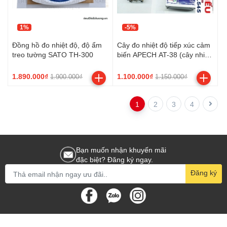
1%
-5%
Đồng hồ đo nhiệt độ, độ ẩm
Cây đo nhiệt độ tiếp xúc cảm
treo tường SATO TH-300
biến APECH AT-38 (cây nhiệt
độ bánh xe)
1.890.000₫
1.100.000₫
1.900.000₫
1.150.000₫
1
2
3
4
Bạn muốn nhận khuyến mãi
đặc biệt? Đăng ký ngay.
Đăng ký