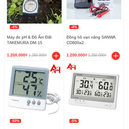
-4%
-4%
Máy đo pH & Độ Ẩm Đất
Đồng hồ vạn năng SANWA
TAKEMURA DM-15
CD800a2
1.200.000₫
1.200.000₫
1.250.000₫
1.250.000₫
-50%
-5%