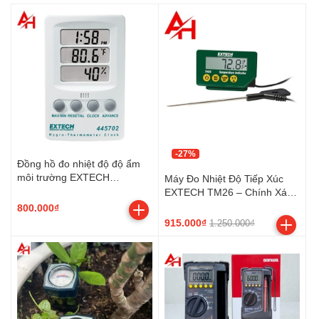
-27%
Đồng hồ đo nhiệt độ độ ẩm
môi trường EXTECH
Máy Đo Nhiệt Độ Tiếp Xúc
445702_sieuthidoluongVN
EXTECH TM26 – Chính Xác,
Chống Nước IP65, Chuẩn
800.000₫
NSF
915.000₫
1.250.000₫