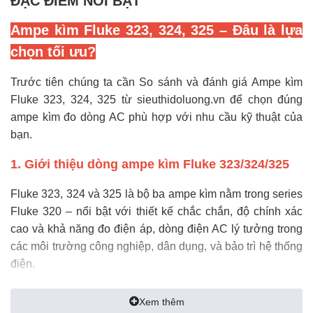
Ampe kìm Fluke 323, 324, 325 – Đâu là lựa
chọn tối ưu?
Trước tiên chúng ta cần
So sánh và đánh giá Ampe kìm
Fluke 323, 324, 325 từ
sieuthidoluong.vn
để chọn đúng
ampe kìm đo dòng AC phù hợp với nhu cầu kỹ thuật của
bạn.
1. Giới thiệu dòng ampe kìm Fluke 323/324/325
Fluke 323, 324 và 325 là bộ ba ampe kìm nằm trong series
Fluke 320 – nổi bật với thiết kế chắc chắn, độ chính xác
cao và khả năng đo điện áp, dòng điện AC lý tưởng trong
các môi trường công nghiệp, dân dụng, và bảo trì hệ thống
điện.
Sự khác biệt giữa ba model này giúp người dùng linh hoạt
Xem thêm
lựa chọn tùy theo nhu cầu từ cơ bản đến nâng cao.