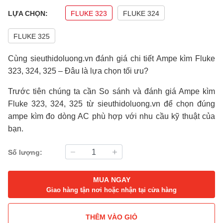
LỰA CHỌN:
FLUKE 323
FLUKE 324
FLUKE 325
Cùng
sieuthidoluong.vn
đánh giá chi tiết Ampe kìm Fluke
323, 324, 325 – Đâu là lựa chọn tối ưu?
Trước tiên chúng ta cần So sánh và đánh giá Ampe kìm
Fluke 323, 324, 325 từ
sieuthidoluong.vn
để chọn đúng
ampe kìm đo dòng AC phù hợp với nhu cầu kỹ thuật của
bạn.
Số lượng:
MUA NGAY
Giao hàng tận nơi hoặc nhận tại cửa hàng
THÊM VÀO GIỎ