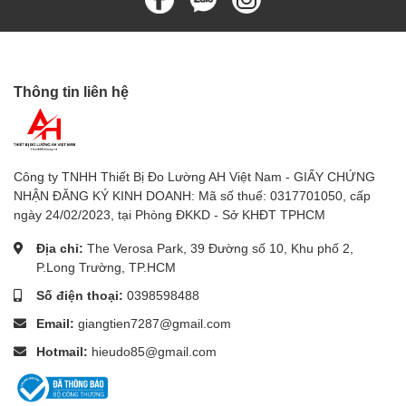
Thêm chức năng đo nhiệt độ (kèm đầu dò)
Đo điện dung: đến 1000 µF
Màn hình có đèn nền
Thông tin liên hệ
Ưu điểm Ampe kìm Fluke 324:
Công ty TNHH Thiết Bị Đo Lường AH Việt Nam - GIẤY CHỨNG
Đo được nhiệt độ – phù hợp kiểm tra động cơ, HVAC
NHẬN ĐĂNG KÝ KINH DOANH: Mã số thuế: 0317701050, cấp
ngày 24/02/2023, tại Phòng ĐKKD - Sở KHĐT TPHCM
Có thêm tính năng điện dung – phù hợp kỹ thuật viên điện
tử
Địa chỉ:
The Verosa Park, 39 Đường số 10, Khu phố 2,
P.Long Trường, TP.HCM
Màn hình sáng dễ đọc trong điều kiện thiếu sáng
Số điện thoại:
0398598488
Email:
giangtien7287@gmail.com
Nhược điểm Ampe kìm Fluke 324:
Hotmail:
hieudo85@gmail.com
Không đo dòng DC
Giá cao hơn Ampe kìm Fluke
323