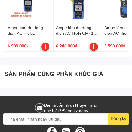
Thiết kế nhỏ gọn, cầm chắc tay
Giá thành hợp lý
Ampe kìm đo dòng
Ampe kìm đo dòng
Ampe kìm đo 
Lý tưởng cho kỹ thuật điện dân dụng, sửa chữa cơ bản
điện AC Hioki
điện AC Hioki CM4141
điện AC Hioki
CM4141-50 True RMS
True RMS
6.999.000₫
6.240.000₫
3.590.000₫
Nhược điểm Ampe kìm Fluke 323:
Không có đo DC
SẢN PHẨM CÙNG PHÂN KHÚC GIÁ
Không đo điện dung, nhiệt độ
3. Đánh giá chi tiết Fluke 324
Bạn muốn nhận khuyến mãi
đặc biệt? Đăng ký ngay.
Thông số chính Ampe kìm Fluke 324:
Đăng ký
Bao gồm tất cả tính năng của Fluke 323