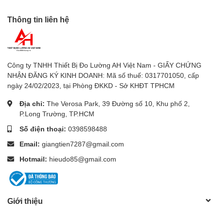
tường, để bàn
Thông tin liên hệ
7.
Thiết bị đo độ ẩm
: Máy đo độ ẩm gỗ, bê tông, Máy đo
độ ẩm đất, Máy đo độ ẩm giấy, máy đo độ ẩm vải, máy
đo độ ẩm nông sản
Công ty TNHH Thiết Bị Đo Lường AH Việt Nam - GIẤY CHỨNG
8.
Máy đo độ cứng trái cây
NHẬN ĐĂNG KÝ KINH DOANH: Mã số thuế: 0317701050, cấp
ngày 24/02/2023, tại Phòng ĐKKD - Sở KHĐT TPHCM
9.
Đồng hồ đo năng lượng mặt trời
Địa chỉ:
The Verosa Park, 39 Đường số 10, Khu phố 2,
10.
Thiết bị đo chuyên dụng khác
: Thiết bị đo độ rung,
P.Long Trường, TP.HCM
thiết bị đo tốc độ vòng quay động cơ, thiết bị đo lực
Số điện thoại:
0398598488
căng vật liệu, thiết bị đo độ dày lớp phủ, thiết bị đo
khoảng cách bằng laser, thiết bị đo bức xạ mặt trời,
Email:
giangtien7287@gmail.com
thiết bị đo điện từ trường, thiết bị đo độ dày vật liệu
Hotmail:
hieudo85@gmail.com
Giới thiệu