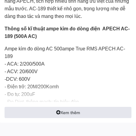
hãng APECH, tích hợp nhiều tính năng ưu việt của những
mẫu trước. AC-189 thiết kế nhỏ gọn, trọng lượng nhẹ dễ
dàng thao tác và mang theo mọi lúc.
Thông số kĩ thuật ampe kìm đo dòng điện APECH AC-
189 (500A AC)
Ampe kìm đo dòng AC 500ampe True RMS APECH AC-
189
- ACA: 2/200/500A
- ACV: 20/600V
-DCV: 600V
- Điện trở: 20M/200Komh
- Đo tụ: 200uF
- Đo Diot, thông mạch: tín hiệu đèn,
- NCV: phát hiện điện áp không tiếp xúc
Xem thêm
- Hold