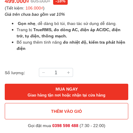
499.000₫
605.000₫
-18%
(Tiết kiệm:
106.000₫
)
Giá trên chưa bao gồm vat 10%
Gọn nhẹ
, dễ dàng bỏ túi, thao tác sử dụng dễ dàng.
Trang bị
TrueRMS,
đo dòng AC, điện áp AC/DC, điện
trở, tụ điện, thông mạch.
Bổ sung thêm tính năng
đo nhiệt độ, kiểm tra phát hiện
điện
Số lượng:
MUA NGAY
Giao hàng tận nơi hoặc nhận tại cửa hàng
THÊM VÀO GIỎ
Gọi đặt mua
0398 598 488
(7:30 - 22:00)