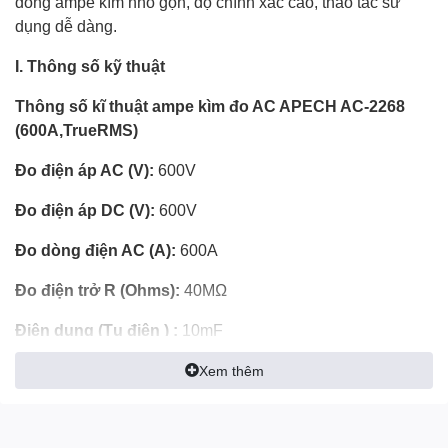
dòng ampe kìm nhỏ gọn, độ chính xác cao, thao tác sử
dụng dễ dàng.
I. Thông số kỹ thuật
Thông số kĩ thuật ampe kìm đo AC APECH AC-2268
(600A,TrueRMS)
Đo điện áp AC (V):
600V
Đo điện áp DC (V):
600V
Đo dòng điện AC (A):
600A
Đo điện trở R (Ohms):
40MΩ
Điện dung (Tụ điện ) :
10mF
Đo tần số:
100Hz – 40MHz
Xem thêm
Đo nhiệt độ:
-50℃ - 1832℃