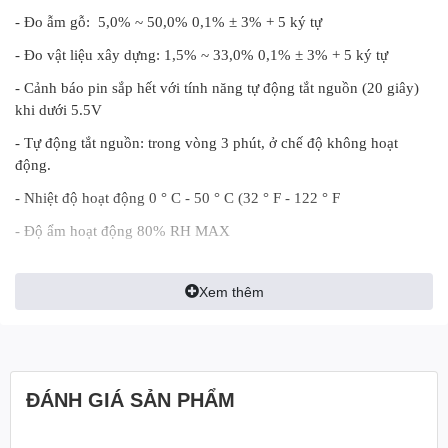
- Đo ẫm gỗ: 5,0% ~ 50,0% 0,1% ± 3% + 5 ký tự
- Đo vật liệu xây dựng: 1,5% ~ 33,0% 0,1% ± 3% + 5 ký tự
- Cảnh báo pin sắp hết với tính năng tự động tắt nguồn (20 giây)
khi dưới 5.5V
- Tự động tắt nguồn: trong vòng 3 phút, ở chế độ không hoạt
động.
- Nhiệt độ hoạt động 0 ° C - 50 ° C (32 ° F - 122 ° F
- Độ ẩm hoạt động 80% RH MAX
Xem thêm
I. Thông tin chung
Máy đo độ ẩm
gỗ
, bê tông tường
Apech AM-99J
Máy đo độ ẩm VẬT LIỆU GỖ & XÂY DỰNG 2 in 1 APECH
AM99J: đo độ ẩm gỗ và vật liệu xây dựng (tức là gạch, bê tông,
ĐÁNH GIÁ SẢN PHẨM
thạch cao và hơn thế nữa)
- Công tắc có thể lựa chọn cho gỗ và vật liệu xây dựng đo độ ẩm