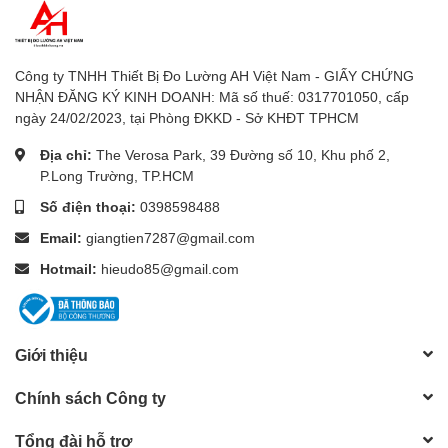
Công ty TNHH Thiết Bị Đo Lường AH Việt Nam - GIẤY CHỨNG
NHẬN ĐĂNG KÝ KINH DOANH: Mã số thuế: 0317701050, cấp
ngày 24/02/2023, tại Phòng ĐKKD - Sở KHĐT TPHCM
Địa chỉ:
The Verosa Park, 39 Đường số 10, Khu phố 2,
P.Long Trường, TP.HCM
Số điện thoại:
0398598488
Email:
giangtien7287@gmail.com
Hotmail:
hieudo85@gmail.com
Giới thiệu
Chính sách Công ty
Tổng đài hỗ trợ