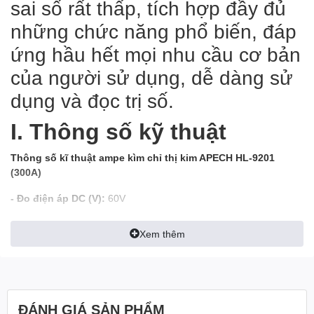
sai số rất thấp, tích hợp đầy đủ
những chức năng phổ biến, đáp
ứng hầu hết mọi nhu cầu cơ bản
của người sử dụng, dễ dàng sử
dụng và đọc trị số.
I. Thông số kỹ thuật
Thông số kĩ thuật ampe kìm chỉ thị kim APECH HL-9201
(300A)
- Đo điện áp DC (V):
60V
- Đo điện áp AC (V):
600V
Xem thêm
- Đo điện trở R (Ohms):
Rx100
- Đo dòng điện AC (A):
300A
- Đo nhiệt độ :
R x 100 / 5℃ +10℃ với thang đo lên tới 2KΩ
ĐÁNH GIÁ SẢN PHẨM