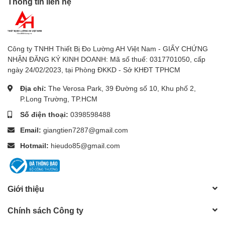
Thông tin liên hệ
Nhanh tay đặt hàng để nhận
được nhiều ưu đãi hấp dẫn!
Công ty TNHH Thiết Bị Đo Lường AH Việt Nam - GIẤY CHỨNG
sieuthidoluong.vn cung cấp đồng
NHẬN ĐĂNG KÝ KINH DOANH: Mã số thuế: 0317701050, cấp
hồ đo vạn năng, đồng hồ đo
ngày 24/02/2023, tại Phòng ĐKKD - Sở KHĐT TPHCM
vom Fluke, Victor, Apech, Wellink
Địa chỉ:
The Verosa Park, 39 Đường số 10, Khu phố 2,
P.Long Trường, TP.HCM
chính hãng giá rẻ nhất thị
Số điện thoại:
0398598488
trường. Giao hàng ngay. Bảo
Email:
giangtien7287@gmail.com
hành 12 tháng, 1 đổi 1 trong
Hotmail:
hieudo85@gmail.com
vòng 1 tuần
.
Giới thiệu
Chính sách Công ty