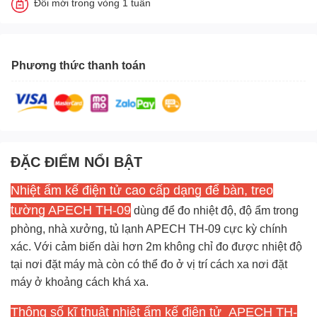
Đổi mới trong vòng 1 tuần
Phương thức thanh toán
ĐẶC ĐIỂM NỔI BẬT
Nhiệt ẩm kế
điện tử cao cấp dạng để bàn, treo
tường APECH TH-09
dùng để đo nhiệt độ, độ ẩm trong
phòng, nhà xưởng, tủ lạnh APECH TH-09 cực kỳ chính
xác. Với cảm biến dài hơn 2m không chỉ đo được nhiệt độ
tại nơi đặt máy mà còn có thể đo ở vị trí cách xa nơi đặt
máy ở khoảng cách khá xa.
Thông số kĩ thuật nhiệt ẩm kế điện tử APECH TH-