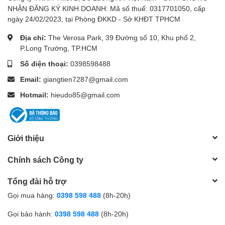
NHẬN ĐĂNG KÝ KINH DOANH: Mã số thuế: 0317701050, cấp
HCM. V
ớ
i
đị
a
đ
i
ể
m kh
á
c vui l
ò
ng g
ọ
i t
ư
v
ấ
n.
ngày 24/02/2023, tại Phòng ĐKKD - Sở KHĐT TPHCM
-
T
ư
V
ấ
n K
ỹ
Thu
ậ
t Chuyên Sâu:
khác v
ớ
i c
á
c c
ử
a h
à
ng
online kh
á
c Sieuthidoluong.vn
c
ó
độ
i ng
ũ
t
ư
v
ấ
n hi
ể
u
Địa chỉ:
The Verosa Park, 39 Đường số 10, Khu phố 2,
P.Long Trường, TP.HCM
bi
ế
t s
â
u v
ề
k
ỹ
thu
ậ
t gi
ú
p b
ạ
n ch
ọ
n
đượ
c s
ả
n
ph
ẩ
m
đ
ú
ng nhu c
ầ
u. (Tr
ướ
c khi mua h
à
ng kh
á
ch h
à
ng
Số điện thoại:
0398598488
n
ê
n g
ọ
i
đ
i
ệ
n cho ch
ú
ng t
ô
i
đễ
đượ
c t
ư
v
ấ
n
Email:
giangtien7287@gmail.com
tr
ước.
Hotline: 0989 921 545
).
Hotmail:
hieudo85@gmail.com
Giới thiệu
Chính sách Công ty
Tổng đài hỗ trợ
Gọi mua hàng:
0398 598 488
(8h-20h)
Gọi bảo hành:
0398 598 488
(8h-20h)