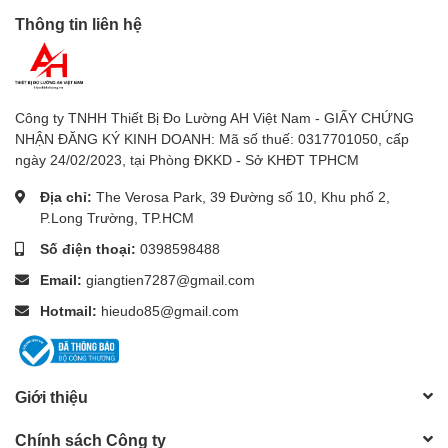
Thông tin liên hệ
website
www.Sieuthidoluong.vn
để lựa chọn và đặt hàng online
các sản phẩm phù hợp nhu cầu.
Công ty TNHH Thiết Bị Đo Lường AH Việt Nam - GIẤY CHỨNG
NHẬN ĐĂNG KÝ KINH DOANH: Mã số thuế: 0317701050, cấp
Chúng tôi luôn sẵn sàng giải đáp
ngày 24/02/2023, tại Phòng ĐKKD - Sở KHĐT TPHCM
mọi thắc mắc và phản hồi của
Địa chỉ:
The Verosa Park, 39 Đường số 10, Khu phố 2,
P.Long Trường, TP.HCM
bạn sau khi sử dụng sản phẩm.
Số điện thoại:
0398598488
Email:
giangtien7287@gmail.com
Nhanh tay đặt hàng để nhận
Hotmail:
hieudo85@gmail.com
được nhiều ưu đãi hấp dẫn!
sieuthidoluong.vn cung cấp đồng
hồ đo vạn năng, đồng hồ đo
Giới thiệu
vom Fluke, Victor, Apech, Wellink
Chính sách Công ty