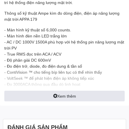
trì hệ thống điện năng lượng mặt trời.
Thông số kỹ thuật Ampe kìm đo dòng điện, điện áp năng lượng
mặt trời APPA 179
- Màn hình kỹ thuật số 6,000 counts.
- Màn hình đèn nền LED trắng lớn
- AC / DC 1000V 1500A phù hợp với hệ thống pin năng lượng mặt
trời PV
- True RMS đọc trên ACA / ACV
- Độ phân giải DC 600mV
- Đo điện trở, diode, đo điện dung & tần số
- ContiVision ™ cho tiếng bíp liên tục có thể nhìn thấy
- VoltSeek ™ để phát hiện điện áp không tiếp xúc
- Đo 3000ACA thông qua đầu dò linh hoạt
- Từ chối tần số cao (HFR)
Xem thêm
- Đo dòng khởi động (100ms)
- DC µA để thử nghiệm.
- Đo nhiệt độ ° C / ° F
- Thang đo tự động
- Smart HOLD
ĐÁNH GIÁ SẢN PHẨM
- Giá trị nhỏ nhất, lớn nhất