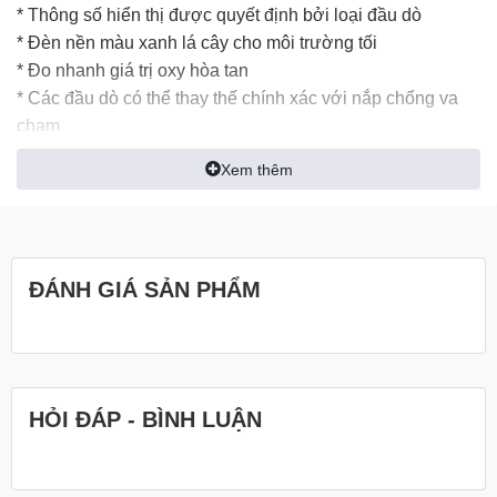
* Thông số hiển thị được quyết định bởi loại đầu dò
* Đèn nền màu xanh lá cây cho môi trường tối
* Đo nhanh giá trị oxy hòa tan
* Các đầu dò có thể thay thế chính xác với nắp chống va
chạm
* Tự động đo độ dẫn điện
Xem thêm
* Tự động bù nhiệt độ (ATC)
* Bộ nhớ 99 điểm với chức năng nhớ lại
* Hiệu chuẩn nhiều điểm: 3 điểm cho pH, 1 điểm cho D.O.,
4 điểm cho độ dẫn điện
ĐÁNH GIÁ SẢN PHẨM
* Chức năng bù độ cao và độ mặn theo cách thủ công cho
D.O. đo đạc
* Đầu dò thay thế dễ dàng
* Đơn vị nhiệt độ ℃ / ℉ có thể chuyển đổi
* 1 giờ tự động tắt nguồn
HỎI ĐÁP - BÌNH LUẬN
* Tuyệt vời để sử dụng trong trang trại nuôi trồng thủy sản
nước ngọt hoặc nước biển