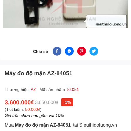
Chia sẻ
Máy đo độ mặn AZ-84051
Thương hiệu:
AZ
Mã sản phẩm:
84051
3.600.000₫
3.650.000₫
-1%
(Tiết kiệm:
50.000₫
)
Giá trên chưa bao gồm vat 10%
Mua
Máy đo độ mặn AZ-84051
tại Sieuthidoluong.vn