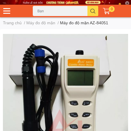
0
Trang chủ
/
Máy đo độ mặn
/
Máy đo độ mặn AZ-84051