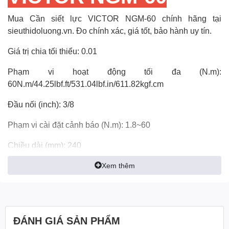
Mua
Cần siết lực VICTOR NGM-60
chính hãng tại
sieuthidoluong.vn
. Đo chính xác, giá tốt, bảo hành uy tín.
Giá trị chia tối thiểu: 0.01
Phạm vi hoạt động tối đa (N.m):
60N.m/44.25lbf.ft/531.04lbf.in/611.82kgf.cm
Đầu nối (inch): 3/8
Phạm vi cài đặt cảnh báo (N.m): 1.8~60
Chiều dài (mm): 240
Xem thêm
Độ chính xác: Theo chiều kim đồng hồ: ± 2% Ngược chiều
kim đồng hồ: ± 2.5%
Dung lượng lưu trữ dữ liệu: 999
ĐÁNH GIÁ SẢN PHẨM
Chế độ hoạt động: Chế độ cao điểm（P)/ Chế độ thời gian