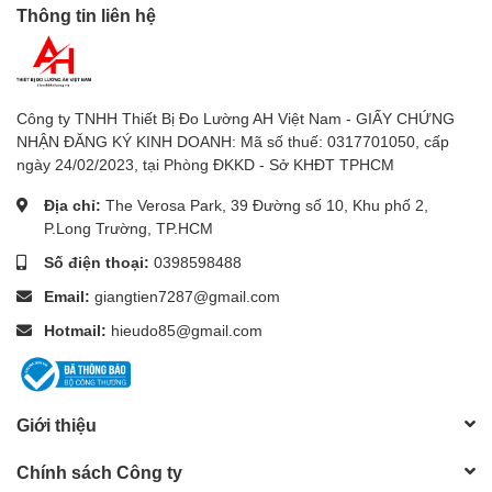
loại
Máy d ò kim loại
phục vụ cho mọi nhu cầu công
Thông tin liên hệ
việc. Sản phẩm đảm bảo chất lượng, chính hãng và giá
tốt.
Quý khách hàng có nhu cầu sử dụng sản phẩm của
Công ty TNHH Thiết Bị Đo Lường AH Việt Nam - GIẤY CHỨNG
công ty chúng tôi, xin vui lòng liên hệ
hotline
NHẬN ĐĂNG KÝ KINH DOANH: Mã số thuế: 0317701050, cấp
0989.921.545
để được tư vấn sản phẩm thích hợp với
ngày 24/02/2023, tại Phòng ĐKKD - Sở KHĐT TPHCM
nhu cầu công việc.
Địa chỉ:
The Verosa Park, 39 Đường số 10, Khu phố 2,
P.Long Trường, TP.HCM
Hoặc truy cập website
www.Sieuthidoluong.vn
để lựa
Số điện thoại:
0398598488
chọn và đặt hàng online các sản phẩm phù hợp nhu
cầu.
Email:
giangtien7287@gmail.com
Hotmail:
hieudo85@gmail.com
Chúng tôi luôn sẵn sàng giải đáp mọi thắc mắc và
phản hồi của bạn sau khi sử dụng sản phẩm.
[ĐẶT HÀNG: 0989 921 545]
Giới thiệu
S
IEUTHIDOLUONG.VN
- CHUYÊN CUNG CẤP:
Chính sách Công ty