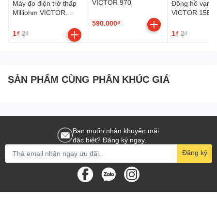
VICTOR 970
Máy đo điện trở thấp
Đồng hồ vạn 
Milliohm VICTOR
VICTOR 15B 
6310A
590.000₫
1₫
1₫
2₫
2₫
👉 Hãy đặt mua ngay tại
sieuthidoluong.vn
SẢN PHẨM CÙNG PHÂN KHÚC GIÁ
để nhận:
✅ Hàng chính hãng
✅ Bảo hành 12 tháng theo tiêu chuẩn của hãng
Bạn muốn nhận khuyến mãi
đặc biệt? Đăng ký ngay.
✅ Giá cạnh tranh nhất thị trường
Đăng ký
✅ Hỗ trợ kỹ thuật và tư vấn sản phẩm miễn phí
Sieuthidoluong.vn
là Nhà phân phối sản phẩm
Cần siết lực VICTOR NGM-60
chính thức tại
TP. Hồ Chí Minh
.
Sieuthidoluong.vn cung cấp các