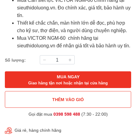
Mua
Cầ
chính hãng tại
sieuthidoluong.vn
. Đo chính xác, giá tốt, bảo hành uy
tín.
Thiết kế chắc chắn, màn hình lớn dễ đọc, phù hợp
cho kỹ sư, thợ điện, và người dùng chuyên nghiệp.
VICTOR NGM-60
Mua
chính hãng tại
sieuthidoluong.vn
để nhận giá tốt và bảo hành uy tín.
Số lượng:
MUA NGAY
Giao hàng tận nơi hoặc nhận tại cửa hàng
THÊM VÀO GIỎ
Gọi đặt mua
0398 598 488
(7:30 - 22:00)
Giá rẻ, hàng chính hãng