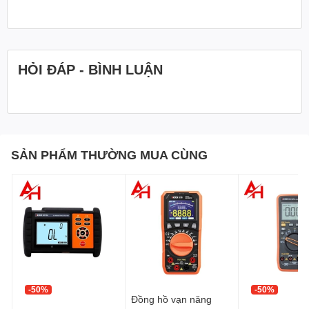
thực（T）/ Chế độ cài sẵn（Pre）
Đơn vị: N.m, kgf.cm, lbf.ft, lbf.in
Hình thức đầu bánh cóc: Đầu bánh cóc hai chiều
HỎI ĐÁP - BÌNH LUẬN
Số răng bánh cóc: 72 răng
Số lượng phím: 5
Pin: 2 pin AAA (không bao gồm)
SẢN PHẨM THƯỜNG MUA CÙNG
Nhiệt độ hoạt động: -10℃ đến 60℃
Nhiệt độ bảo quản: -20℃ đến 70℃
Kiểm tra độ cao rơi: 1 mét
Điều kiện kiểm tra độ rung: 10G
Kiểm tra tuổi thọ sử dụng: 10000 lần
-50%
-50%
Đồng hồ vạn năng