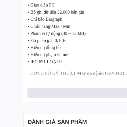
• Giao diện PC
• Bộ ghi dữ liệu 32.000 bản ghi
• Chỉ báo Bargraph
• Chức năng Max / Min
• Phạm vi tự động (30 ~ 130dB)
• Độ phân giải 0,1dB
• Hiển thị đồng hồ
• Hiển thị phạm vi mức
• IEC 651 LOẠI II
THÔNG SỐ KỸ THUẬT
Máy đo độ ồn
CENTER 32
Phạm vi mức: Lo = 30 ~ 80dB; Med = 50 ~ 100dB; Hi
Độ chính xác: ± 1.5dB (ref 94dB @ 1KHz)
Trọng số tần số: A / C
Cân thời gian: Nhanh, Chậm
Dải động: 50dB
Dải tần số: 31,5Hz đến 8KHz
ĐÁNH GIÁ SẢN PHẨM