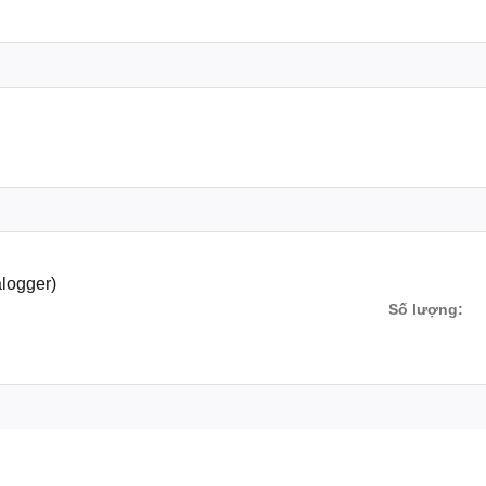
wa, Hioki, Lutron, APECH, Wellink, Deree, Delmhost, Accutest, Victor
logger)
 SẮM THIẾT BỊ ĐO – CAM KẾT HÀNG CHÍNH HÃNG.! hotline
Số lượng:
an mua sắm – GIÁ ƯU ĐÃI