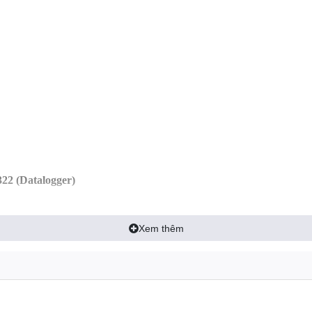
2 (Datalogger)
 = 80 ~ 130dB
Xem thêm