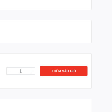
… giá tốt nhất thị trường.
: 0989 921 545
THÊM VÀO GIỎ