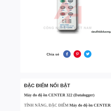
Chia sẻ
ĐẶC ĐIỂM NỔI BẬT
Máy đo độ ồn
CENTER 322 (Datalogger)
TÍNH NĂNG, ĐẶC ĐIỂM
Máy đo độ ồn
CENTER 3