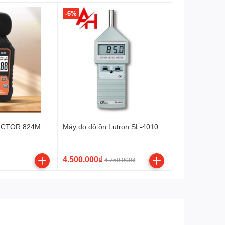
-6%
VICTOR 824M
Máy đo độ ồn Lutron SL-4010
4.500.000₫
4.750.000₫