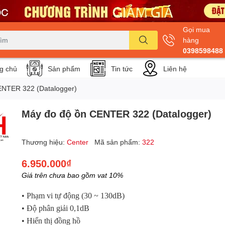
Gọi mua
hàng
0398598488
g chủ
Sản phẩm
Tin tức
Liên hệ
ENTER 322 (Datalogger)
Máy đo độ ồn CENTER 322 (Datalogger)
Thương hiệu:
Center
Mã sản phẩm:
322
6.950.000₫
Giá trên chưa bao gồm vat 10%
• Phạm vi tự động (30 ~ 130dB)
• Độ phân giải 0,1dB
• Hiển thị đồng hồ