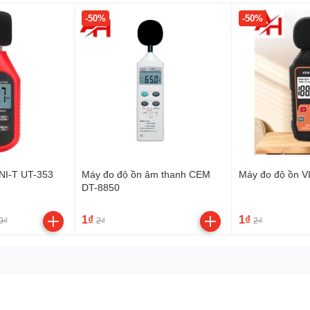
-50%
-50%
NI-T UT-353
Máy đo độ ồn âm thanh CEM
Máy đo độ ồn 
DT-8850
1₫
1₫
0₫
2₫
2₫