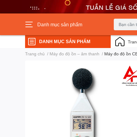
Danh mục sản phẩm
DANH MỤC SẢN PHẨM
Tran
Trang chủ
/
Máy đo độ ồn – âm thanh
/
Máy đo độ ồn C