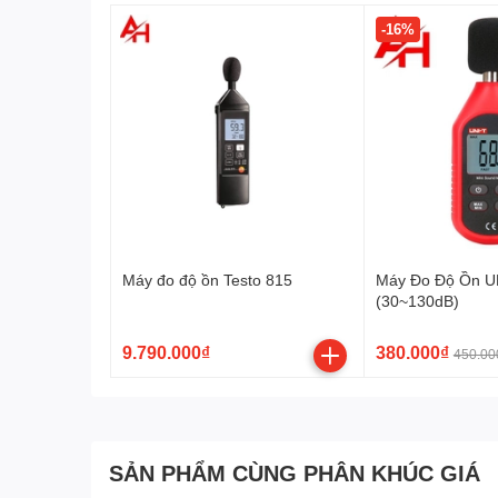
-16%
Máy đo độ ồn Testo 815
Máy Đo Độ Ồn U
(30~130dB)
9.790.000₫
380.000₫
450.00
SẢN PHẨM CÙNG PHÂN KHÚC GIÁ