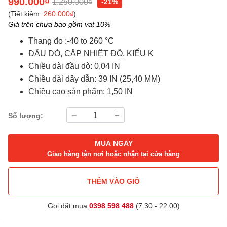
990.000₫
1.250.000₫
-21%
(Tiết kiệm:
260.000₫
)
Giá trên chưa bao gồm vat 10%
Thang đo :-40 to 260 °C
ĐẦU DÒ, CẶP NHIỆT ĐỘ, KIỂU K
Chiều dài đầu dò: 0,04 IN
Chiều dài dây dẫn: 39 IN (25,40 MM)
Chiều cao sản phẩm: 1,50 IN
Số lượng:
MUA NGAY
Giao hàng tận nơi hoặc nhận tại cửa hàng
THÊM VÀO GIỎ
Gọi đặt mua
0398 598 488
(7:30 - 22:00)