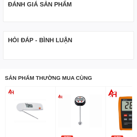
ĐÁNH GIÁ SẢN PHẨM
HỎI ĐÁP - BÌNH LUẬN
SẢN PHẨM THƯỜNG MUA CÙNG
Sản phẩm tương thích với
Đầu dò nhiệt độ Fluke
80PK-1
MÁY ĐO NHIỆT ĐỘ TIẾP XÚC