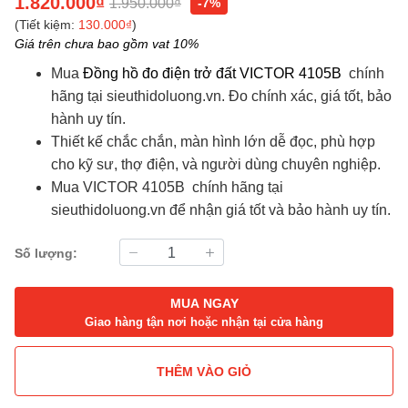
1.820.000₫
1.950.000₫
-7%
(Tiết kiệm:
130.000₫
)
Giá trên chưa bao gồm vat 10%
Mua
Đồng hồ đo điện trở đất VICTOR 4105B
chính
hãng tại
sieuthidoluong.vn
. Đo chính xác, giá tốt, bảo
hành uy tín.
Thiết kế chắc chắn, màn hình lớn dễ đọc, phù hợp
cho kỹ sư, thợ điện, và người dùng chuyên nghiệp.
VICTOR 4105B
Mua
chính hãng tại
sieuthidoluong.vn
để nhận giá tốt và bảo hành uy tín.
Số lượng:
MUA NGAY
Giao hàng tận nơi hoặc nhận tại cửa hàng
THÊM VÀO GIỎ