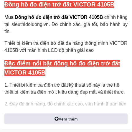
Đồng hồ đo điện trở đất VICTOR 4105B
Mua
Đồng hồ đo điện trở đất VICTOR 4105B
chính hãng
tại
sieuthidoluong.vn
. Đo chính xác, giá tốt, bảo hành uy
tín.
Thiết bị kiểm tra điện trở đất đa năng thông minh VICTOR
4105B với màn hình LCD độ phân giải cao
Đặc điểm nổi bật đồng hồ đo điện trở đất
VICTOR 4105B
1. Thiết bị kiểm tra điện trở đất kỹ thuật số này là thế hệ
thiết bị kiểm tra điện mới, kiểu dáng đẹp mắt và thiết thực.
2. Đầy đủ tính năng, độ chính xác cao, vận hành thuận tiện
và đáng tin cậy, cấu trúc chống bụi, chống ẩm, phù hợp
hơn với việc sử dụng tại hiện trường.
Xem thêm
3. Có thể được sử dụng để đo giá trị điện trở đất của nhiều