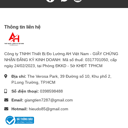
Tự động tắt: Mặc định không hoạt động trong khoảng 15
phút
Kích thước: 178 (D) x 110 (R) x 59 (S) mm
Trọng lượng: Khoảng 600g
Thông tin liên hệ
👉 Hãy đặt mua ngay tại
sieuthidoluong.vn
để nhận:
Công ty TNHH Thiết Bị Đo Lường AH Việt Nam - GIẤY CHỨNG
NHẬN ĐĂNG KÝ KINH DOANH: Mã số thuế: 0317701050, cấp
✅ Hàng chính hãng
ngày 24/02/2023, tại Phòng ĐKKD - Sở KHĐT TPHCM
Địa chỉ:
The Verosa Park, 39 Đường số 10, Khu phố 2,
✅ Bảo hành 12 tháng theo tiêu chuẩn của hãng
P.Long Trường, TP.HCM
✅ Giá cạnh tranh nhất thị trường
Số điện thoại:
0398598488
✅ Hỗ trợ kỹ thuật và tư vấn sản phẩm miễn phí
Email:
giangtien7287@gmail.com
Hotmail:
hieudo85@gmail.com
Sieuthidoluong.vn
là Nhà phân phối sản phẩm
đồng hồ đo điện trở đất VICTOR
4105B
chính thức tại TP. Hồ Chí Minh
.