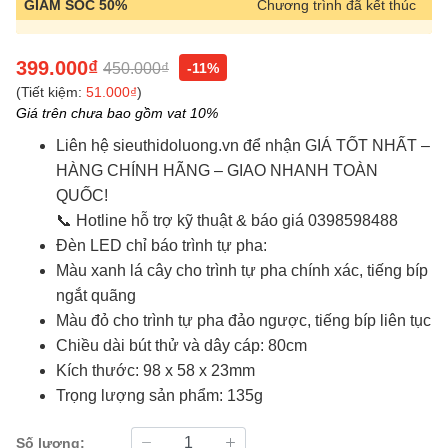
GIẢM SỐC 50%
Chương trình đã kết thúc
399.000₫
450.000₫
-11%
(Tiết kiệm:
51.000₫
)
Giá trên chưa bao gồm vat 10%
Liên hệ sieuthidoluong.vn để nhận GIÁ TỐT NHẤT –
HÀNG CHÍNH HÃNG – GIAO NHANH TOÀN
QUỐC!
📞 Hotline hỗ trợ kỹ thuật & báo giá 0398598488
Đèn LED chỉ báo trình tự pha:
Màu xanh lá cây cho trình tự pha chính xác, tiếng bíp
ngắt quãng
Màu đỏ cho trình tự pha đảo ngược, tiếng bíp liên tục
Chiều dài bút thử và dây cáp: 80cm
Kích thước: 98 x 58 x 23mm
Trọng lượng sản phẩm: 135g
Số lượng: