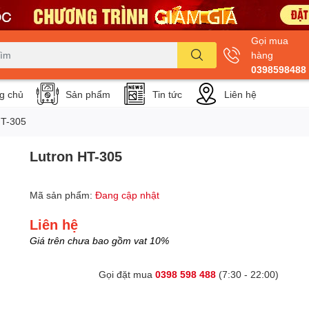
Gọi mua
hàng
0398598488
g chủ
Sản phẩm
Tin tức
Liên hệ
HT-305
Lutron HT-305
Mã sản phẩm:
Đang cập nhật
Liên hệ
Giá trên chưa bao gồm vat 10%
Gọi đặt mua
0398 598 488
(7:30 - 22:00)