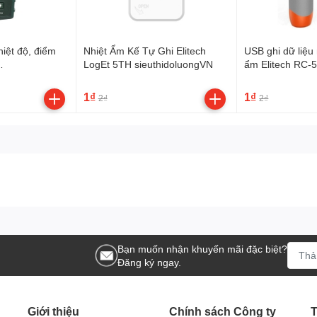
iệt độ, điểm
Nhiệt Ẩm Kế Tự Ghi Elitech
USB ghi dữ liệu 
LogEt 5TH sieuthidoluongVN
ẩm Elitech RC-
doluongVN
sieuthidoluong
1₫
1₫
2₫
2₫
Bạn muốn nhận khuyến mãi đặc biệt?
Đăng ký ngay.
Giới thiệu
Chính sách Công ty
T