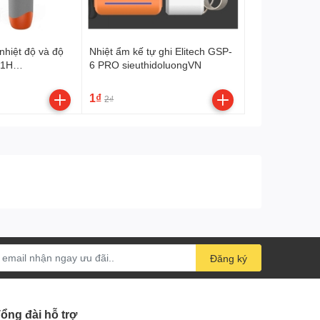
nhiệt độ và độ
Nhiệt ẩm kế tự ghi Elitech GSP-
51H
6 PRO sieuthidoluongVN
VN
1₫
2₫
Đăng ký
ổng đài hỗ trợ