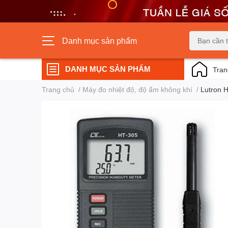
Danh mục sản phẩm
DANH MỤC SẢN PHẨM
Tran
Trang chủ
/
Máy đo nhiệt độ, độ ẩm không khí
/
Lutron 