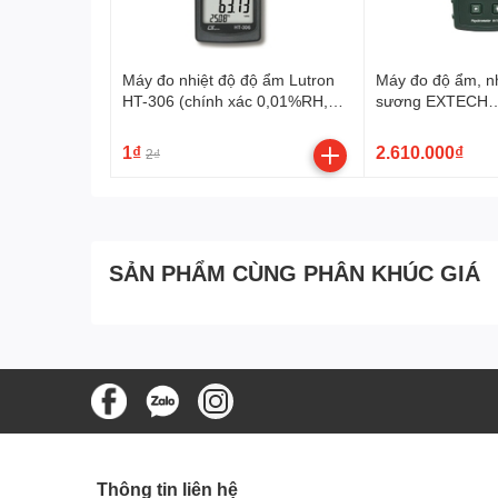
Máy đo nhiệt độ độ ẩm Lutron
Máy đo độ ẩm, nh
HT-306 (chính xác 0,01%RH,
sương EXTECH
0,01 độ C)
RHT510_sieuthi
1₫
2.610.000₫
2₫
SẢN PHẨM CÙNG PHÂN KHÚC GIÁ
Thông tin liên hệ