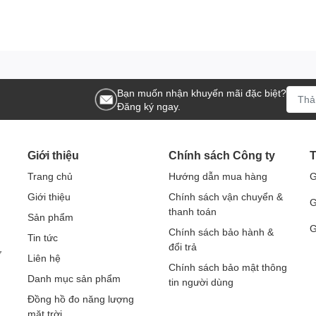
cho nghiên cứu sinh học, xét nghiệm.
 thống khử trùng không khí, nước.
 khuẩn UVC tại nơi công cộng.
Bạn muốn nhận khuyến mãi đặc biệt?
 đo Lutron UVC-254A
Đăng ký ngay.
 hoạt động của đèn UVC.
Giới thiệu
Chính sách Công ty
T
ơn giản, phù hợp cả với người mới.
Trang chủ
Hướng dẫn mua hàng
G
n hẹp hoặc vị trí khó tiếp cận.
Giới thiệu
Chính sách vận chuyển &
G
iệc khắc nghiệt.
thanh toán
Sản phẩm
G
Chính sách bảo hành &
 các thiết bị nhập khẩu từ Mỹ, Đức.
Tin tức
đổi trả
ở
Liên hệ
Chính sách bảo mật thông
Danh mục sản phẩm
tin người dùng
Đồng hồ đo năng lượng
on UVC-254A tại sieuthidoluong.vn?
mặt trời