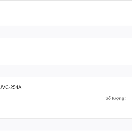
n UVC-254A
ẩn, virus và vi sinh vật hiệu quả. Tuy nhiên, tiếp xúc quá mức
ờng để:
Số lượng: