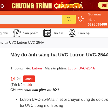
Gọi mua
hàng
0398598488
g chủ
Sản phẩm
Tin tức
Liên hệ
ng tia UVC Lutron UVC-254A
Máy đo ánh sáng tia UVC Lutron UVC-254
Thương hiệu:
Lutron
Mã sản phẩm:
Lutron UVC-254A
1₫
2₫
-50%
(Tiết kiệm:
1₫
)
Giá trên chưa bao gồm vat 10%
Lutron UVC-254A là thiết bị chuyên dụng để đo cư
tia UVC trong môi trường