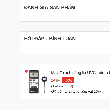
ĐÁNH GIÁ SẢN PHẨM
HỎI ĐÁP - BÌNH LUẬN
🔍 Tại sao cần đo tia UVC?
Máy đo ánh sáng tia UVC Lutro
Tia UVC (200–280 nm) có khả năng tiêu diệt vi khu
1₫
2₫
-50%
đo lường chính xác cường độ UVC trong môi trư
(Tiết kiệm:
1₫
)
Đảm bảo hiệu quả khử khuẩn
Giá trên chưa bao gồm vat 10%
Tránh rủi ro an toàn cho con người