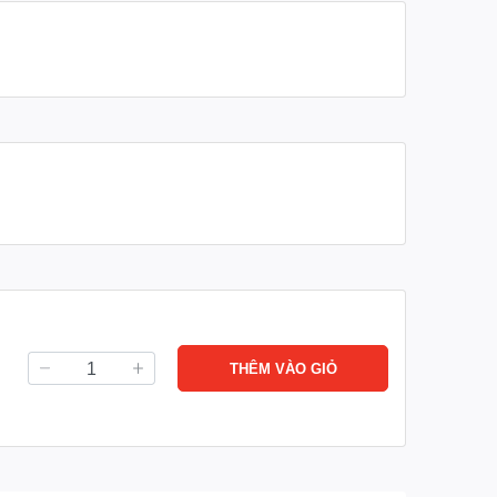
 với UVC có thể gây hại cho da và mắt, vì vậy cần
THÊM VÀO GIỎ