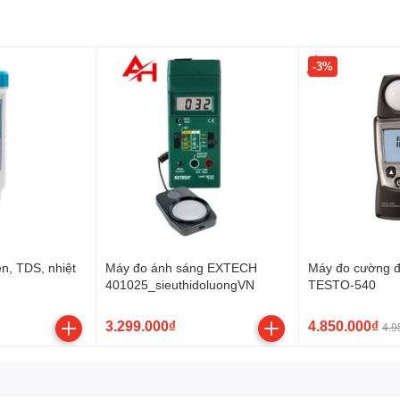
-3%
utron UVC-254A
ta Hold)
ện, TDS, nhiệt
Máy đo ánh sáng EXTECH
Máy đo cường đ
401025_sieuthidoluongVN
TESTO-540
oluongVN
3.299.000₫
4.850.000₫
4.9
254A
 đèn UVC trong phòng mổ, ICU, khu cách ly.