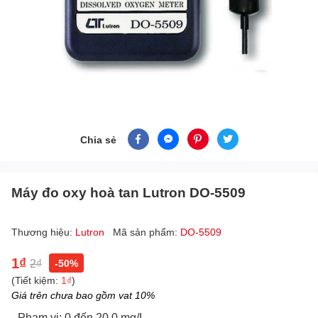
Chia sẻ
Máy đo oxy hoà tan Lutron DO-5509
Thương hiệu:
Lutron
Mã sản phẩm:
DO-5509
1₫
2₫
-50%
(Tiết kiệm:
1₫
)
Giá trên chưa bao gồm vat 10%
- Phạm vi: 0 đến 20,0 mg/L