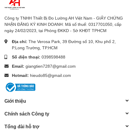
- Nhiệt độ: 0 đến 50℃ (32 đến 122℉)
Công ty TNHH Thiết Bị Đo Lường AH Việt Nam - GIẤY CHỨNG
- Độ ẩm: Dưới 80% RH
NHẬN ĐĂNG KÝ KINH DOANH: Mã số thuế: 0317701050, cấp
ngày 24/02/2023, tại Phòng ĐKKD - Sở KHĐT TPHCM
- Kích thước:
Địa chỉ:
The Verosa Park, 39 Đường số 10, Khu phố 2,
- Thiết bị chính: 131 x 70 x 25 mm (5,2 x 2,8 x 1,0 inch)
P.Long Trường, TP.HCM
Số điện thoại:
0398598488
- Đầu dò oxy: Đường kính 190 mm x 28 mm (Đường kính
7,5 x 1,1 inch)
Email:
giangtien7287@gmail.com
Hotmail:
hieudo85@gmail.com
- Chiều dài cáp đầu dò: 4 mét
- Trọng lượng: 390 g (0,86 lb) có đầu dò
Giới thiệu
Phụ kiện đi kèm:
- Đầu dò oxy (OXPB-09N): 1 PC
Chính sách Công ty
- Hướng dẫn sử dụng: 1 PC
Tổng đài hỗ trợ