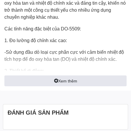
oxy hòa tan và nhiệt độ chính xác và đáng tin cậy, khiến nó
trở thành một công cụ thiết yếu cho nhiều ứng dụng
chuyên nghiệp khác nhau.
Các tính năng đặc biệt của DO-5509:
1. Đo lường độ chính xác cao:
-Sử dụng đầu dò loại cực phân cực với cảm biến nhiệt độ
tích hợp để đo oxy hòa tan (DO) và nhiệt độ chính xác.
2. Thiết kế di động:
Xem thêm
-Thiết kế nhỏ gọn và nhẹ, giúp dễ dàng mang theo và sử
dụng trong nhiều môi trường thực địa khác nhau.
3. Bù nhiệt độ tự động:
ĐÁNH GIÁ SẢN PHẨM
-Đảm bảo các phép đo DO chính xác bằng cách tự động
điều chỉnh cho các biến thể nhiệt độ từ 0 đến 40℃.