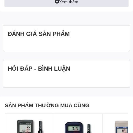
Xem thêm
ĐÁNH GIÁ SẢN PHẨM
HỎI ĐÁP - BÌNH LUẬN
SẢN PHẨM THƯỜNG MUA CÙNG
[ĐẶT HÀNG: 0989 921 545]
S
IEUTHIDOLUONG.VN
- CHUYÊN CUNG CẤP: