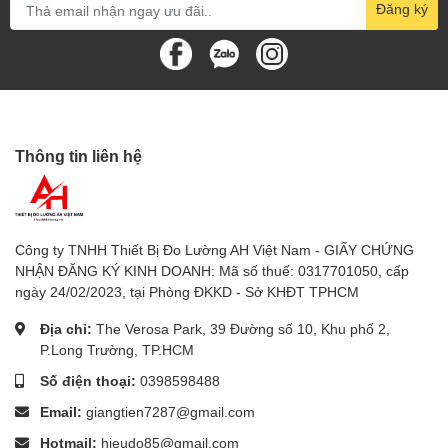
Đăng ký
chọn thông qua nút nhấn
- Chức năng: Đo độ căng và nén
- Giữ đỉnh: Đóng băng giá trị tải trọng tối đa
- Không/Bì: Dành cho các hoạt động bình thường và giữ
Thông tin liên hệ
đỉnh
- Lựa chọn đơn vị: Kg, LB, Newton
- Thời gian phản hồi nhanh/chậm: Nhanh (khoảng 0,2
Công ty TNHH Thiết Bị Đo Lường AH Việt Nam - GIẤY CHỨNG
giây), Chậm (khoảng 0,6 giây)
NHẬN ĐĂNG KÝ KINH DOANH: Mã số thuế: 0317701050, cấp
ngày 24/02/2023, tại Phòng ĐKKD - Sở KHĐT TPHCM
- Bảo vệ quá tải: Lên đến 150 Kg
Địa chỉ:
The Verosa Park, 39 Đường số 10, Khu phố 2,
- Nguồn điện: 6 pin AA 1,5V (UM-3)
P.Long Trường, TP.HCM
Số điện thoại:
0398598488
- Đầu vào bộ chuyển đổi DC 9V (không bao gồm bộ
Email:
giangtien7287@gmail.com
chuyển đổi)
Hotmail:
hieudo85@gmail.com