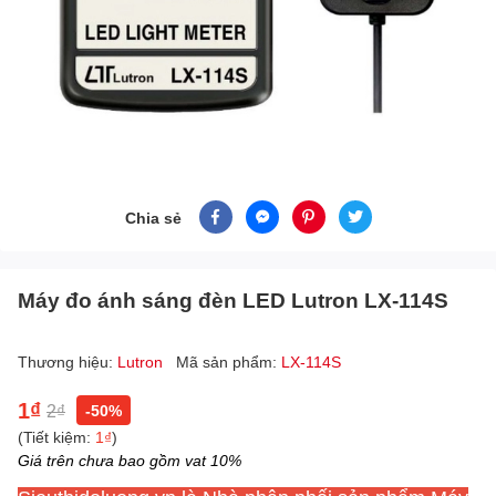
Chia sẻ
Máy đo ánh sáng đèn LED Lutron LX-114S
Thương hiệu:
Lutron
Mã sản phẩm:
LX-114S
1₫
2₫
-50%
(Tiết kiệm:
1₫
)
Giá trên chưa bao gồm vat 10%