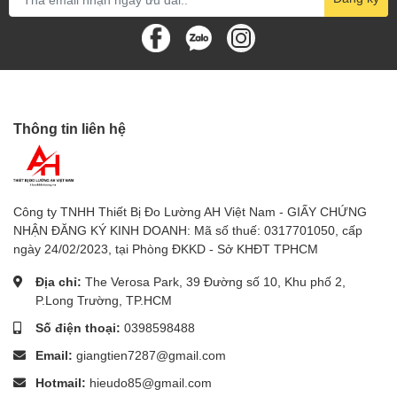
- Độ phân giải:
- 0 đến 1.999 Lux: 1 Lux
- 2.000 đến 19.990 Lux: 10 Lux
Thông tin liên hệ
- 20.000 đến 50.000 Lux: 100 Lux
- Độ chính xác: ±(5% + 4 LUX)
- Foot-Candle (Ft-cd):
Công ty TNHH Thiết Bị Đo Lường AH Việt Nam - GIẤY CHỨNG
NHẬN ĐĂNG KÝ KINH DOANH: Mã số thuế: 0317701050, cấp
- Phạm vi:
ngày 24/02/2023, tại Phòng ĐKKD - Sở KHĐT TPHCM
- 0 đến 200 Ft-cd
Địa chỉ:
The Verosa Park, 39 Đường số 10, Khu phố 2,
P.Long Trường, TP.HCM
- 200 đến 2.000 Ft-cd
Số điện thoại:
0398598488
- 2.000 đến 5.000 Ft-cd
Email:
giangtien7287@gmail.com
Hotmail:
hieudo85@gmail.com
- Độ phân giải: