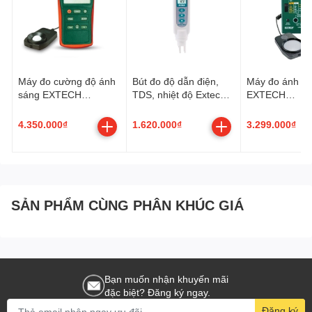
Máy đo ánh sáng đèn
Thông số kỹ thuật
Led LUTRON LX-114S
Máy đo cường độ ánh
Bút đo độ dẫn điện,
Máy đo ánh s
- Màn hình:
sáng EXTECH
TDS, nhiệt độ Extech
EXTECH
EA30_sieuthidoluongV
EC150_sieuthidoluong
401025_sieuth
- Loại: LCD chức năng kép
N
VN
gVN
4.350.000₫
1.620.000₫
3.299.000₫
- Kích thước: 44 mm x 29 mm
- Chức năng đo lường:
- Lux:
SẢN PHẨM CÙNG PHÂN KHÚC GIÁ
- Phạm vi:
- 0 đến 2.000 Lux
Bạn muốn nhận khuyến mãi
- 2.000 đến 20.000 Lux
đặc biệt? Đăng ký ngay.
- 20.000 đến 50.000 Lux
Đăng ký