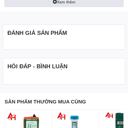
Xem thêm
2. Độ chính xác và độ phân giải cao: Sử dụng diode quang
độc quyền và bộ lọc hiệu chỉnh màu để đáp ứng các tiêu
chuẩn quang phổ C.I.E., đảm bảo độ chính xác cao (±5% +
4 LUX) và độ phân giải (tốt tới 1 Lux).
ĐÁNH GIÁ SẢN PHẨM
3. Thiết kế thân thiện với người dùng: Được trang bị màn
hình LCD chức năng kép lớn để dễ đọc, với các tính năng
như giữ dữ liệu, điều chỉnh về 0 và đầu dò ánh sáng riêng
biệt để định vị tối ưu trong quá trình đo.
HỎI ĐÁP - BÌNH LUẬN
4. Tự động đo khoảng cách: Cung cấp lựa chọn khoảng
cách tự động trên ba khoảng cách (0 đến 2.000 Lux, 2.000
đến 20.000 Lux và 20.000 đến 50.000 Lux), giúp đơn giản
hóa hoạt động và nâng cao khả năng sử dụng.
SẢN PHẨM THƯỜNG MUA CÙNG
5. Bền và di động: Được chế tạo bằng vỏ nhựa ABS chắc
chắn và nhẹ, giúp dễ dàng mang theo và bền bỉ để sử
dụng lâu dài.