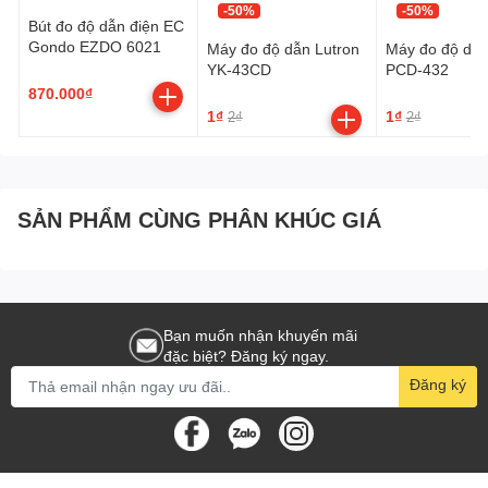
-50%
-50%
Bút đo độ dẫn điện EC
- Phạm vi nhiệt độ: 0 đến 60℃ (32 đến 140℉) với độ phân
Gondo EZDO 6021
Máy đo độ dẫn Lutron
Máy đo độ dẫn
giải 0,1℃/℉.
YK-43CD
PCD-432
870.000₫
- Màn hình: LCD với màn hình kép hiển thị độ dẫn điện và
1₫
1₫
2₫
2₫
nhiệt độ cùng lúc.
- Nguồn điện: Hoạt động bằng bốn pin AAA 1,5V, đảm bảo
hiệu suất lâu dài.
SẢN PHẨM CÙNG PHÂN KHÚC GIÁ
- Kích thước: 190 x 40 x 40 mm (7,5 x 1,6 x 1,6 inch) với
trọng lượng 171 g (0,38 lb).
Bạn muốn nhận khuyến mãi
Một số dòng sản phẩm LUTRON đang được phân phối
đặc biệt? Đăng ký ngay.
bởi SIEUTHIDOLUONG.VN
Đăng ký
Thiết bị đo điện của LUTRON:
– Máy đếm tần số
– Đồng hồ vạn năng