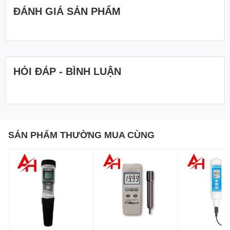
đo hoàn toàn chống thấm nước và được bảo vệ, giúp máy
ĐÁNH GIÁ SẢN PHẨM
phù hợp để sử dụng trong các môi trường khắc nghiệt.
4. Nhỏ gọn và nhẹ: Thiết kế dạng bút với kích thước nhỏ
gọn và trọng lượng nhẹ giúp dễ dàng cầm nắm và mang
theo.
HỎI ĐÁP - BÌNH LUẬN
5. Giữ dữ liệu và ghi nhật ký: Bao gồm chức năng giữ dữ
liệu để đóng băng giá trị mong muốn và ghi lại các giá trị
tối đa và tối thiểu với chức năng thu hồi để dễ dàng phân
tích.
SẢN PHẨM THƯỜNG MUA CÙNG
Thông số kỹ thuật
Máy đo độ dẫn Lutron PCD-431
- Phạm vi độ dẫn điện: Hai phạm vi - 2000 µS và 20,00 mS
với phạm vi tự động.
- Phạm vi TDS: Hai phạm vi - 2000 ppm và 20000 ppm với
phạm vi tự động.