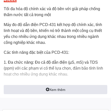
Tối đa hóa độ chính xác và độ bền với giải pháp chống
thấm nước tất cả trong một
Máy đo độ dẫn điện PCD-431 kết hợp độ chính xác, tính
linh hoạt và độ bền, khiến nó trở thành một công cụ thiết
yếu cho nhiều ứng dụng khác nhau trong nhiều ngành
công nghiệp khác nhau.
Các tính năng đặc biệt của PCD-431:
1. Đa chức năng: Đo cả độ dẫn điện (µS, mS) và TDS
(ppm) với các phạm vi có thể lựa chọn, đảm bảo tính linh
hoạt cho nhiều ứng dụng khác nhau.
2. Cảm biến nhiệt độ tích hợp: Có tính năng bù nhiệt độ tự
Xem thêm
động (ATC) từ 0 đến 60℃ (32 đến 140℉), đảm bảo kết quả
đọc chính xác trong các điều kiện môi trường khác nhau.
3. Thiết kế chống thấm nước: Xếp hạng IP67 đảm bảo máy