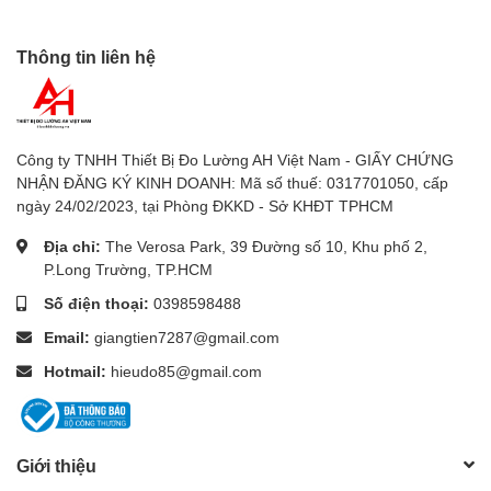
– Máy đo miliôm (MilliOhmmeter)
– Máy đo công suất và phân tích công suất
Thông tin liên hệ
– Đồng hồ đo RLC và thập kỷ
– Máy ghi điện áp và dòng điện
– Thiết bị kiểm tra công nghiệp
Công ty TNHH Thiết Bị Đo Lường AH Việt Nam - GIẤY CHỨNG
Các thiết bị đo lường khác của LUTRON:
NHẬN ĐĂNG KÝ KINH DOANH: Mã số thuế: 0317701050, cấp
– Thiết bị đo lưu lượng thể tích và vận tốc
ngày 24/02/2023, tại Phòng ĐKKD - Sở KHĐT TPHCM
– Thiết bị đo pH/REDOX, độ dẫn điện, oxy
Địa chỉ:
The Verosa Park, 39 Đường số 10, Khu phố 2,
– Đồng hồ đo môi trường
P.Long Trường, TP.HCM
– Thiết bị đo nhiệt độ và độ ẩm
Số điện thoại:
0398598488
– Máy đo âm thanh và tiếng ồn
– Thiết bị đo áp suất
Email:
giangtien7287@gmail.com
– Máy ghi âm
Hotmail:
hieudo85@gmail.com
– Đầu dò và cảm biến áp suất
– Máy kiểm tra trường điện từ
– Máy đo mô-men xoắn
Giới thiệu
– Máy đo độ rung