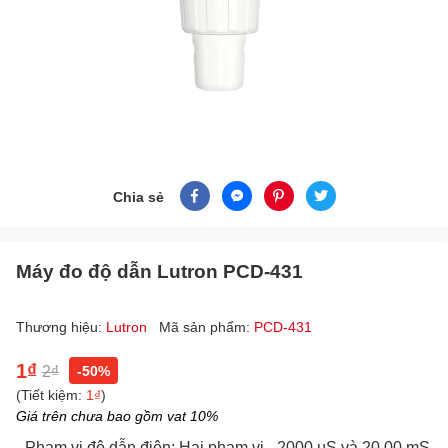
Chia sẻ
Máy đo độ dẫn Lutron PCD-431
Thương hiệu:
Lutron
Mã sản phẩm:
PCD-431
1₫
2₫
-50%
(Tiết kiệm:
1₫
)
Giá trên chưa bao gồm vat 10%
- Phạm vi độ dẫn điện: Hai phạm vi - 2000 µS và 20,00 mS