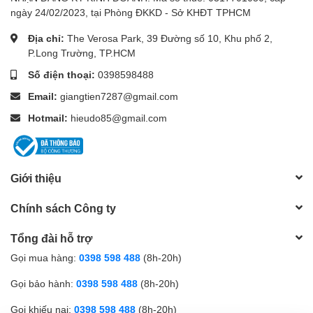
ngày 24/02/2023, tại Phòng ĐKKD - Sở KHĐT TPHCM
Máy đo độ pH
nước
Thông tin chung
Địa chỉ:
The Verosa Park, 39 Đường số 10, Khu phố 2,
LUTRON PH-202
P.Long Trường, TP.HCM
Lý tưởng để sử dụng trong bể cá, chế biến thực phẩm,
Số điện thoại:
0398598488
ngành công nghiệp đồ uống, trại cá giống, phòng thí
Email:
giangtien7287@gmail.com
nghiệm, ngành công nghiệp giấy, ngành công nghiệp mạ,
Hotmail:
hieudo85@gmail.com
nhiếp ảnh, kiểm soát chất lượng, trường học, cao đẳng, hồ
bơi và xử lý nước.
Đầu tư vào Máy đo pH PH-211 để có các phép đo chính
Giới thiệu
xác, đáng tin cậy và thiết kế mạnh mẽ đáp ứng nhu cầu đa
dạng của nhiều ngành công nghiệp khác nhau một cách
Chính sách Công ty
chính xác và dễ dàng.
Tổng đài hỗ trợ
Gọi mua hàng:
0398 598 488
(8h-20h)
Sieuthidoluong.vn
là Nhà phân phối sản phẩm Thiết bị
Gọi bảo hành:
0398 598 488
(8h-20h)
đo độ PH nước
Lutron
chính thức tại TP. Hồ Chí Minh.
Sản phẩm đảm bảo chất lượng, chính hãng và giá tốt.
Gọi khiếu nại:
0398 598 488
(8h-20h)