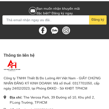
7.
Thiết bị đo độ ẩm
: Máy đo độ ẩm gỗ, bê tông, Máy đo độ
ẩm đất, Máy đo độ ẩm giấy, máy đo độ ẩm vải, máy đo độ
Bạn muốn nhận khuyến mãi
đặc biệt? Đăng ký ngay.
ẩm nông sản
Đăng ký
8.
Máy đo độ cứng trái cây
9.
Đồng hồ đo năng lượng mặt trời
10.
Thiết bị đo chuyên dụng khác
: Thiết bị đo độ rung, thiết
bị đo tốc độ vòng quay động cơ, thiết bị đo lực căng vật
liệu, thiết bị đo độ dày lớp phủ, thiết bị đo khoảng cách
bằng laser, thiết bị đo bức xạ mặt trời, thiết bị đo điện từ
Thông tin liên hệ
trường, thiết bị đo độ dày vật liệu
Công ty TNHH Thiết Bị Đo Lường AH Việt Nam - GIẤY CHỨNG
NHẬN ĐĂNG KÝ KINH DOANH: Mã số thuế: 0317701050, cấp
ngày 24/02/2023, tại Phòng ĐKKD - Sở KHĐT TPHCM
Địa chỉ:
The Verosa Park, 39 Đường số 10, Khu phố 2,
P.Long Trường, TP.HCM