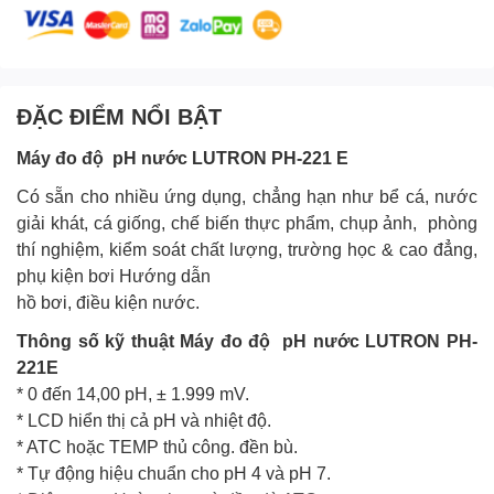
ĐẶC ĐIỂM NỔI BẬT
Máy đo độ pH
nước LUTRON PH-221 E
Có sẵn cho nhiều ứng dụng, chẳng hạn như bể cá, nước
giải khát, cá giống, chế biến thực phẩm, chụp ảnh, phòng
thí nghiệm, kiểm soát chất lượng, trường học & cao đẳng,
phụ kiện bơi Hướng dẫn
hồ bơi, điều kiện nước.
Thông số kỹ thuật
Máy đo độ pH
nước LUTRON PH-
221E
* 0 đến 14,00 pH, ± 1.999 mV.
* LCD hiển thị cả pH và nhiệt độ.
* ATC hoặc TEMP thủ công. đền bù.
* Tự động hiệu chuẩn cho pH 4 và pH 7.