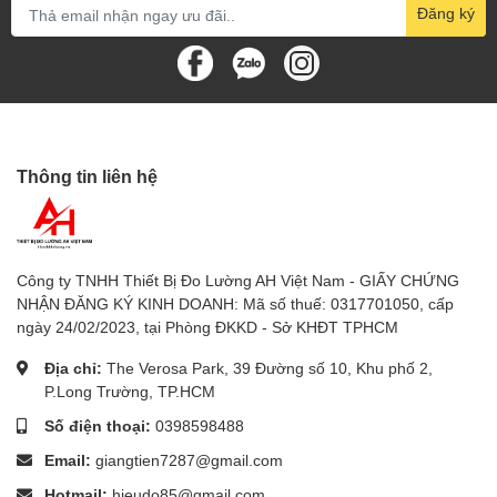
Đăng ký
- Độ chính xác: ±5% rdg ±8 dgt
- Thông số kỹ thuật chung:
- Cảm biến: Điốt quang và bộ lọc hiệu chỉnh màu độc
quyền, quang phổ đáp ứng tiêu chuẩn C.I.E. photopic
Thông tin liên hệ
- Hệ số hiệu chỉnh Cosine: Đáp ứng các yêu cầu tiêu
chuẩn
- Chỉ báo quá đầu vào: Màn hình hiển thị "- - - -"
Công ty TNHH Thiết Bị Đo Lường AH Việt Nam - GIẤY CHỨNG
NHẬN ĐĂNG KÝ KINH DOANH: Mã số thuế: 0317701050, cấp
- Nguồn điện: Pin CR 2032 DC 3V
ngày 24/02/2023, tại Phòng ĐKKD - Sở KHĐT TPHCM
- Công suất tiêu thụ: Xấp xỉ DC 5 mA
Địa chỉ:
The Verosa Park, 39 Đường số 10, Khu phố 2,
P.Long Trường, TP.HCM
- Môi trường hoạt động:
Số điện thoại:
0398598488
- Nhiệt độ: 0 đến 50℃ (32 đến 122℉)
Email:
giangtien7287@gmail.com
- Độ ẩm: Tối đa 80% RH
Hotmail:
hieudo85@gmail.com