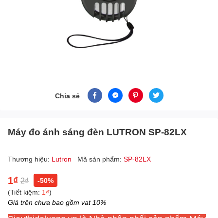
Chia sẻ
Máy đo ánh sáng đèn LUTRON SP-82LX
Thương hiệu:
Lutron
Mã sản phẩm:
SP-82LX
1₫
2₫
-50%
(Tiết kiệm:
1₫
)
Giá trên chưa bao gồm vat 10%