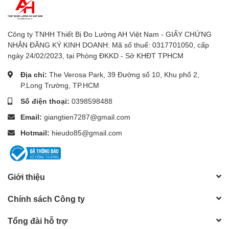
Hiển thị
LCD 4000 counts
Dải đo Fc
40 / 400 / 4000 / 40.000 Fc
Công ty TNHH Thiết Bị Đo Lường AH Việt Nam - GIẤY CHỨNG
NHẬN ĐĂNG KÝ KINH DOANH: Mã số thuế: 0317701050, cấp
40 / 400 / 4000 / 40.000 / 400.000
ngày 24/02/2023, tại Phòng ĐKKD - Sở KHĐT TPHCM
Dải đo Lux
Lux
Địa chỉ:
The Verosa Park, 39 Đường số 10, Khu phố 2,
P.Long Trường, TP.HCM
Độ phân giải
0.01 Lux/Fc
Số điện thoại:
0398598488
Độ chính xác
±3% rdg + 0.5% FS
Email:
giangtien7287@gmail.com
Hiệu chỉnh Cosine &
Hotmail:
hieudo85@gmail.com
Có
màu
Kích thước
150 x 72 x 33 mm
Giới thiệu
Trọng lượng
235g
Chính sách Công ty
Tổng đài hỗ trợ