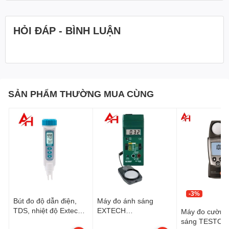
HỎI ĐÁP - BÌNH LUẬN
SẢN PHẨM THƯỜNG MUA CÙNG
Máy đo cường độ
Tính năng nổi bật
ánh sáng EXTECH
EA30_sieuthidoluongVN
✔️ Dải đo rộng:
40.000 Fc (4 dải) / 400.000 Lux (5
dải)
-3%
Bút đo độ dẫn điện,
Máy đo ánh sáng
TDS, nhiệt độ Extech
EXTECH
Máy đo cường
✔️ Chức năng
Data Hold
giữ giá trị đo trên màn hình
EC150_sieuthidoluong
401025_sieuthidoluon
sáng TESTO-