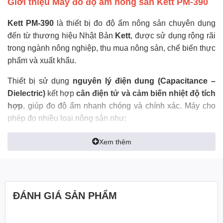
Giới thiệu
Máy đo độ ẩm nông sản Kett PM-390
Kett PM-390
là thiết bị đo độ ẩm nông sản chuyên dụng
đến từ thương hiệu Nhật Bản
Kett
, được sử dụng rộng rãi
trong ngành nông nghiệp, thu mua nông sản, chế biến thực
phẩm và xuất khẩu.
Thiết bị sử dụng
nguyên lý điện dung (Capacitance –
Dielectric)
kết hợp
cân điện tử và cảm biến nhiệt độ tích
hợp
, giúp đo độ ẩm nhanh chóng và chính xác. Máy cho
phép đo nhiều loại nông sản như:
Lúa, gạo
Xem thêm
Cà phê Arabica và Robusta
Hạt tiêu
ĐÁNH GIÁ SẢN PHẨM
Ngô, lúa mì, lúa mạch
Đậu nành, đậu xanh