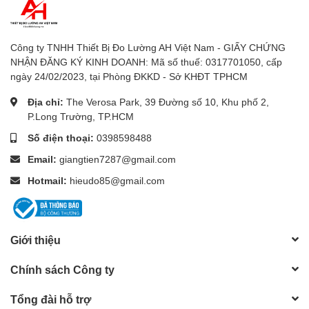
5. Chức năng tính trung bình
Công ty TNHH Thiết Bị Đo Lường AH Việt Nam - GIẤY CHỨNG
Máy cho phép
tính giá trị trung bình của nhiều lần đo
NHẬN ĐĂNG KÝ KINH DOANH: Mã số thuế: 0317701050, cấp
(tối đa 9 lần)
để tăng độ chính xác.
ngày 24/02/2023, tại Phòng ĐKKD - Sở KHĐT TPHCM
6. Thiết kế gọn nhẹ – dễ sử dụng
Địa chỉ:
The Verosa Park, 39 Đường số 10, Khu phố 2,
P.Long Trường, TP.HCM
Màn hình LCD rõ ràng
Số điện thoại:
0398598488
Phím bấm đơn giản
Email:
giangtien7287@gmail.com
Hotmail:
hieudo85@gmail.com
Phù hợp sử dụng tại kho, nhà máy, trang trại.
Thông số kỹ thuật
M
áy đo độ ẩm nông sản Kett
Giới thiệu
PM-390
Chính sách Công ty
Thông số
Giá trị
Tổng đài hỗ trợ
Nguyên lý đo
Điện dung (Capacitance – 50 MHz)