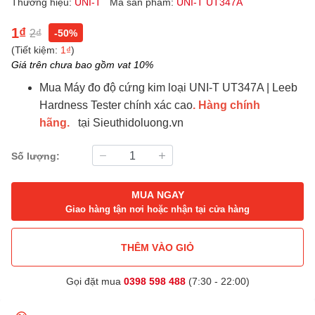
Thương hiệu:
UNI-T
Mã sản phẩm:
UNI-T UT347A
1₫
2₫
-50%
(Tiết kiệm:
1₫
)
Giá trên chưa bao gồm vat 10%
Máy đo độ cứng kim loại UNI-T UT347A | Leeb
Mua
Hardness Tester chính xác cao
. Hàng chính
hãng.
tại Sieuthidoluong.vn
Số lượng:
MUA NGAY
Giao hàng tận nơi hoặc nhận tại cửa hàng
THÊM VÀO GIỎ
Gọi đặt mua
0398 598 488
(7:30 - 22:00)