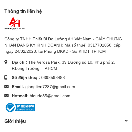
HL
– Leeb Hardness
Thông tin liên hệ
HB
– Brinell
HRC
– Rockwell C
Công ty TNHH Thiết Bị Đo Lường AH Việt Nam - GIẤY CHỨNG
HRB
– Rockwell B
NHẬN ĐĂNG KÝ KINH DOANH: Mã số thuế: 0317701050, cấp
ngày 24/02/2023, tại Phòng ĐKKD - Sở KHĐT TPHCM
HV
– Vickers
Địa chỉ:
The Verosa Park, 39 Đường số 10, Khu phố 2,
HS
– Shore
P.Long Trường, TP.HCM
Số điện thoại:
0398598488
Loại đầu đo hỗ trợ
Email:
giangtien7287@gmail.com
D
Hotmail:
hieudo85@gmail.com
DC
DL
Giới thiệu
D+15