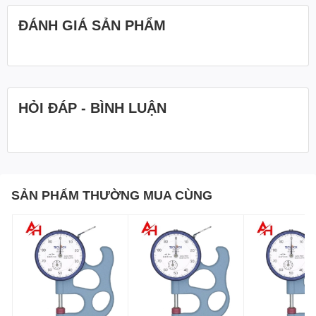
ĐÁNH GIÁ SẢN PHẨM
Là Gì?
Máy Đo Độ Dày TECLOCK SM-112
TECLOCK SM-112
là dòng đồng hồ đo độ dày dạng
HỎI ĐÁP - BÌNH LUẬN
cơ khí cầm tay chuyên dùng để đo:
Độ dày kim loại mỏng
Cao su
Nhựa
SẢN PHẨM THƯỜNG MUA CÙNG
Giấy
Film
Tóc, sợi
Linh kiện nhỏ
Ống kim loại mỏng
Vật liệu mềm hoặc dạng tấm