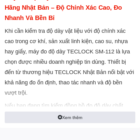
Hãng Nhật Bản – Độ Chính Xác Cao, Đo
Nhanh Và Bền Bỉ
Khi cần kiểm tra độ dày vật liệu với độ chính xác
cao trong cơ khí, sản xuất linh kiện, cao su, nhựa
hay giấy, máy đo độ dày TECLOCK SM-112 là lựa
chọn được nhiều doanh nghiệp tin dùng. Thiết bị
đến từ thương hiệu TECLOCK Nhật Bản nổi bật với
khả năng đo ổn định, thao tác nhanh và độ bền
vượt trội.
Nếu bạn đang tìm kiếm đồng hồ đo độ dày chất
lượng cao, giá tốt và bảo hành uy tín, hãy lựa chọn
Xem thêm
tại
sieuthidoluong.vn
– nhà phân phối thiết bị đo
chính hãng hàng đầu hiện nay.