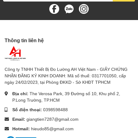
🔔 Chế độ Báo động (Alarm)
Cho phép cài đặt:
Ngưỡng nhiệt độ cao (Heat Up)
Thông tin liên hệ
Ngưỡng nhiệt độ thấp (Cool Down)
Giúp kiểm soát nhiệt độ bảo quản thực phẩm theo tiêu
chuẩn HACCP.
Công ty TNHH Thiết Bị Đo Lường AH Việt Nam - GIẤY CHỨNG
NHẬN ĐĂNG KÝ KINH DOANH: Mã số thuế: 0317701050, cấp
📊 Bộ nhớ MAX / MIN
ngày 24/02/2023, tại Phòng ĐKKD - Sở KHĐT TPHCM
Địa chỉ:
The Verosa Park, 39 Đường số 10, Khu phố 2,
Tự động lưu và hiển thị:
P.Long Trường, TP.HCM
Nhiệt độ cao nhất (MAX)
Số điện thoại:
0398598488
Email:
giangtien7287@gmail.com
Nhiệt độ thấp nhất (MIN)
Hotmail:
hieudo85@gmail.com
⚙ Tính năng hiệu chuẩn (CAL)