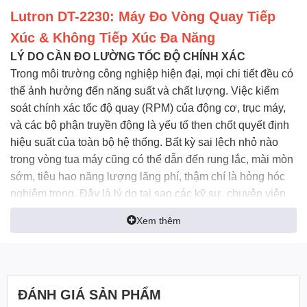
Lutron DT-2230: Máy Đo Vòng Quay Tiếp
Xúc & Không Tiếp Xúc Đa Năng
LÝ DO CẦN ĐO LƯỜNG TỐC ĐỘ CHÍNH XÁC
Trong môi trường công nghiệp hiện đại, mọi chi tiết đều có
thể ảnh hưởng đến năng suất và chất lượng. Việc kiểm
soát chính xác tốc độ quay (RPM) của động cơ, trục máy,
và các bộ phận truyền động là yếu tố then chốt quyết định
hiệu suất của toàn bộ hệ thống. Bất kỳ sai lệch nhỏ nào
trong vòng tua máy cũng có thể dẫn đến rung lắc, mài mòn
sớm, tiêu hao năng lượng lãng phí, thậm chí là hỏng hóc
nghiêm trọng. Đây là lý do tại sao các kỹ sư, chuyên viên
bảo trì và quản lý chất lượng luôn tìm kiếm một giải pháp
Xem thêm
đo lường tốc độ không chỉ chính xác mà còn phải linh hoạt,
bền bỉ và dễ sử dụng.
Sức Mạnh Của Sự Đa Năng:
Lutron DT-2230
Nếu bạn đang tìm kiếm một thiết bị có thể xử lý mọi tình
ĐÁNH GIÁ SẢN PHẨM