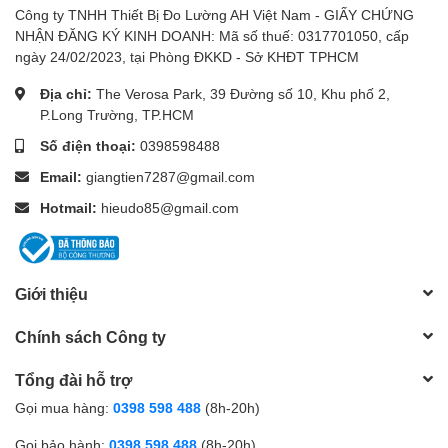
Công ty TNHH Thiết Bị Đo Lường AH Việt Nam - GIẤY CHỨNG
NHẬN ĐĂNG KÝ KINH DOANH: Mã số thuế: 0317701050, cấp
ngày 24/02/2023, tại Phòng ĐKKD - Sở KHĐT TPHCM
Địa chỉ:
The Verosa Park, 39 Đường số 10, Khu phố 2,
P.Long Trường, TP.HCM
Số điện thoại:
0398598488
Email:
giangtien7287@gmail.com
Hotmail:
hieudo85@gmail.com
Giới thiệu
Chính sách Công ty
Tổng đài hỗ trợ
Gọi mua hàng:
0398 598 488
(8h-20h)
Gọi bảo hành:
0398 598 488
(8h-20h)