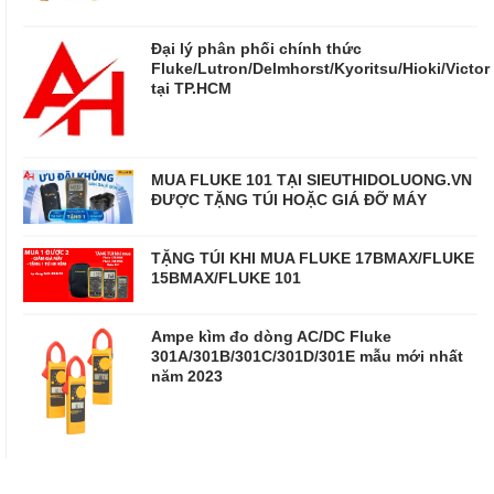
Đại lý phân phối chính thức
Fluke/Lutron/Delmhorst/Kyoritsu/Hioki/Victor
tại TP.HCM
MUA FLUKE 101 TẠI SIEUTHIDOLUONG.VN
ĐƯỢC TẶNG TÚI HOẶC GIÁ ĐỠ MÁY
TẶNG TÚI KHI MUA FLUKE 17BMAX/FLUKE
15BMAX/FLUKE 101
Ampe kìm đo dòng AC/DC Fluke
301A/301B/301C/301D/301E mẫu mới nhất
năm 2023