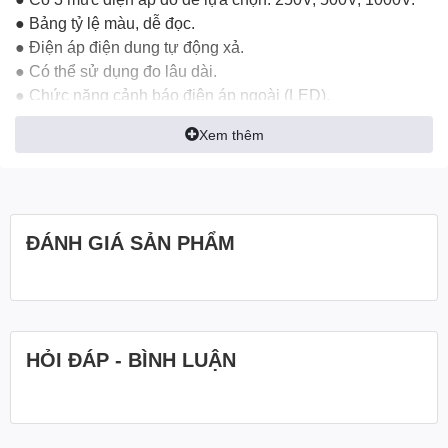
● Bảng tỷ lệ màu, dễ đọc.
● Điện áp điện dung tự động xả.
● Có thể sử dụng đo lâu dài.
● Chức năng cảnh báo điện áp ngoài (LED).
● Có chức năng kiểm tra nguồn điện (đèn LED).
Xem thêm
● Có thiết kế cầu chì bảo vệ.
● Tuân thủ các quy định an toàn của Châu Âu.
EN61010-1 CATⅢ 600V
EN61326-1
ĐÁNH GIÁ SẢN PHẨM
Thông số kỹ thuật
Đồng hồ đo điện trở cách
điện
SEW 1800 IN
Điện trở cách điện (MΩ)
Dải đo 250V / 500V / 1000V
HỎI ĐÁP - BÌNH LUẬN
Dải đo 0-100MΩ / 0-200MΩ / 0-400MΩ
Điện áp đầu ra tối đa cho phép Điện áp định mức +10%
Độ chính xác 0-1MΩ: ±10% giá trị được chỉ định
1MΩ-400MΩ: ±5% giá trị được chỉ định