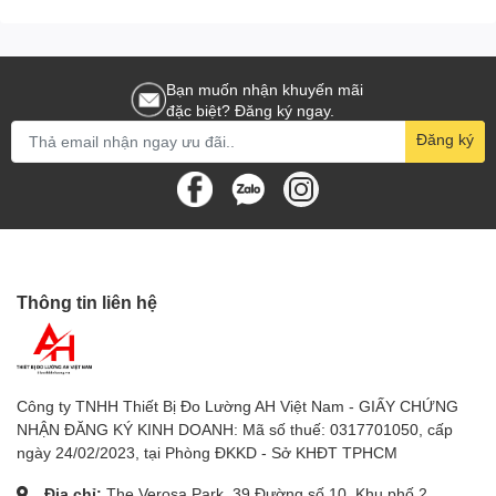
Delmhost, Accutest, Victor… giá tốt trên thị trường.
- Tư vấn, lắp đặt Thiết bị vệ sinh phòng tắm.
Bạn muốn nhận khuyến mãi
TRUY CẬP WEBSITE Sieuthidoluong.vn - Tham quan
đặc biệt? Đăng ký ngay.
mua sắm – GIÁ ƯU ĐÃI
Đăng ký
-Chúng tôi chuyên cung cấp Thiết bị đo các loại như:
1.
Đồng hồ đo điện
: Đồng hồ vạn năng, ampe kìm,
đồng hồ đo tụ điện, đồng hồ đo thứ tự pha, đồng hồ
đo điện trở đất, đồng hồ đo điện trở cách điện, bút thử
điện áp, thiết bị đo lcr
Thông tin liên hệ
2.
Thiết bị đo kiểm tra bình ắc quy
3.
Thiết bị đo chất lượng nước
: Máy đo độ mặn, bút đo
ph, thiết bị đo độ cứng của nước, thiết bị đo độ dẫn
Công ty TNHH Thiết Bị Đo Lường AH Việt Nam - GIẤY CHỨNG
điện của nước, Bút đo TDS, máy đo độ tinh khiết của
NHẬN ĐĂNG KÝ KINH DOANH: Mã số thuế: 0317701050, cấp
nước, máy đo nồng độ oxy hòa tan trong nước, bút đo
ngày 24/02/2023, tại Phòng ĐKKD - Sở KHĐT TPHCM
độ ngọt
Địa chỉ:
The Verosa Park, 39 Đường số 10, Khu phố 2,