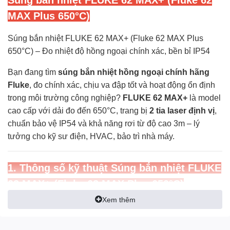
MAX Plus 650°C)
Súng bắn nhiệt FLUKE 62 MAX+ (Fluke 62 MAX Plus
650°C) – Đo nhiệt độ hồng ngoại chính xác, bền bỉ IP54
Bạn đang tìm
súng bắn nhiệt hồng ngoại chính hãng
Fluke
, đo chính xác, chịu va đập tốt và hoạt động ổn định
trong môi trường công nghiệp?
FLUKE 62 MAX+
là model
cao cấp với dải đo đến 650°C, trang bị
2 tia laser định vị
,
chuẩn bảo vệ IP54 và khả năng rơi từ độ cao 3m – lý
tưởng cho kỹ sư điện, HVAC, bảo trì nhà máy.
1. Thông số kỹ thuật
Súng bắn nhiệt FLUKE
62 MAX+ (Fluke 62 MAX Plus 650°C)
Xem thêm
Dải đo:
-30°C đến 650°C
Độ chính xác:
±1% hoặc ±1°C