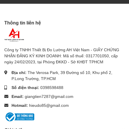
Cho phép đo chính xác trên nhiều loại bề mặt: kim loại,
nhựa, gỗ, bê tông…
Thông tin liên hệ
✔ Bền bỉ chuẩn công nghiệp
Chuẩn IP54 chống bụi nước
Công ty TNHH Thiết Bị Đo Lường AH Việt Nam - GIẤY CHỨNG
Chịu rơi 3m
NHẬN ĐĂNG KÝ KINH DOANH: Mã số thuế: 0317701050, cấp
ngày 24/02/2023, tại Phòng ĐKKD - Sở KHĐT TPHCM
Thiết kế chắc chắn, cầm tay thoải mái
Địa chỉ:
The Verosa Park, 39 Đường số 10, Khu phố 2,
✔ Phản hồi nhanh <500ms
P.Long Trường, TP.HCM
Số điện thoại:
0398598488
Cho kết quả gần như tức thì, hỗ trợ kiểm tra nhanh trong
Email:
giangtien7287@gmail.com
bảo trì.
Hotmail:
hieudo85@gmail.com
3. Ứng dụng thực tế
Súng bắn nhiệt FLUKE
62 MAX+ (Fluke 62 MAX Plus 650°C)