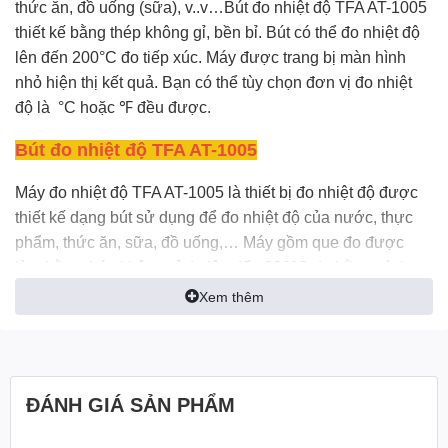
thức ăn, đồ uống (sữa), v..v…Bút đo nhiệt độ TFA AT-1005
thiết kế bằng thép không gỉ, bền bỉ. Bút có thể đo nhiệt độ
lên đến 200°C đo tiếp xúc. Máy được trang bị màn hình
nhỏ hiện thị kết quả. Bạn có thể tùy chọn đơn vị đo nhiệt
độ là °C hoặc ℉ đều được.
Bút đo nhiệt độ
TFA AT-1005
Máy đo nhiệt độ TFA AT-1005 là thiết bị đo nhiệt độ được
thiết kế dạng bút sử dụng để đo nhiệt độ của nước, thực
phẩm, thức ăn, sữa, đồ uống,… Máy gồm que đo được
làm bằng thép không gỉ đo lên đến 200°C đo bằng cách
tiếp xúc. Phần dưới là máy có màn hình hiển thị kết quả,
Xem thêm
cho phép bạn tùy chọn hiển thị đơn vị °C hoặc ℉.
Bút đo nhiệt độ
TFA AT-1005
ĐÁNH GIÁ SẢN PHẨM
Bút đo nhiệt độ AT-1005 TFA thường được sử dụng trong