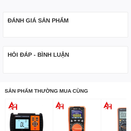
ĐÁNH GIÁ SẢN PHẨM
HỎI ĐÁP - BÌNH LUẬN
Sieuthidoluong.vn
là Nhà phân phối sản phẩm
Đồng Hồ Đo
SẢN PHẨM THƯỜNG MUA CÙNG
Điện điện trở đất Victor 4105A
chính thức tại TP. Hồ Chí
Minh. Sieuthidoluong.vn cung cấp các loại
Đồng hồ đo điện
trở đất
phục vụ cho mọi nhu cầu công việc. Sản phẩm đảm
bảo chất lượng, chính hãng và giá tốt.
S
IEUTHIDOLUONG.VN
- CHUYÊN