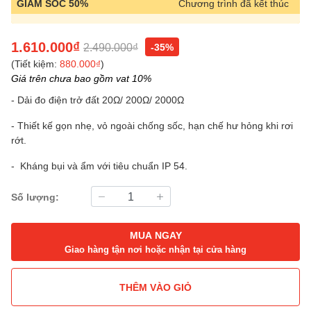
GIẢM SỐC 50%
Chương trình đã kết thúc
1.610.000₫
2.490.000₫
-35%
(Tiết kiệm:
880.000₫
)
Giá trên chưa bao gồm vat 10%
- Dải đo điện trở đất 20Ω/ 200Ω/ 2000Ω
- Thiết kế gọn nhẹ, vỏ ngoài chống sốc, hạn chế hư hỏng khi rơi
rớt.
- Kháng bụi và ẩm với tiêu chuẩn IP 54.
Số lượng:
MUA NGAY
Giao hàng tận nơi hoặc nhận tại cửa hàng
THÊM VÀO GIỎ