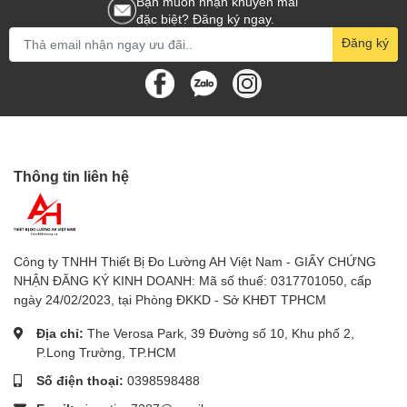
Bạn muốn nhận khuyến mãi
đặc biệt? Đăng ký ngay.
Kiểm tra thông mạch: Còi kêu khi điện trở nhỏ hơn
Đăng ký
50±20Ω..
S
IEUTHIDOLUONG.VN
- CHUYÊN CUNG CẤP:
- Thiết bị đo lường chính hãng: FLUKE,
Kyoritsu, Sanwa, Hioki, Lutron, APECH, Wellink,
Thông tin liên hệ
Deree, Delmhost, Accutest, Victor… giá tốt nhất
thị trường.
TRUY CẬP WEBSITE Sieuthidoluong.vn - Tham
Công ty TNHH Thiết Bị Đo Lường AH Việt Nam - GIẤY CHỨNG
quan mua sắm – GIÁ ƯU ĐÃI
NHẬN ĐĂNG KÝ KINH DOANH: Mã số thuế: 0317701050, cấp
ngày 24/02/2023, tại Phòng ĐKKD - Sở KHĐT TPHCM
-Chúng tôi chuyên cung cấp Thiết bị đo các loại
Địa chỉ:
The Verosa Park, 39 Đường số 10, Khu phố 2,
như:
P.Long Trường, TP.HCM
1.
Đồng hồ đo điện
: Đồng hồ vạn năng, ampe
Số điện thoại:
0398598488
kìm, đồng hồ đo tụ điện, đồng hồ đo thứ tự pha,