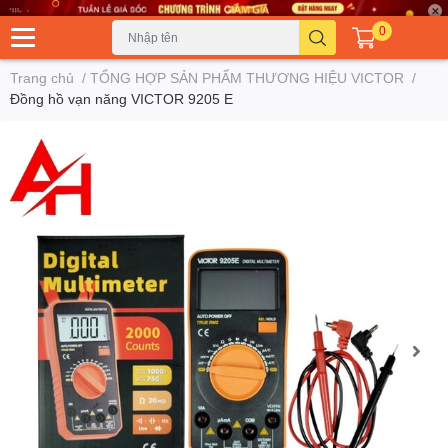
0
Trang chủ
/
TỔNG HỢP SẢN PHẨM THƯƠNG HIỆU VICTOR
/
Đồng hồ vạn năng VICTOR 9205 E