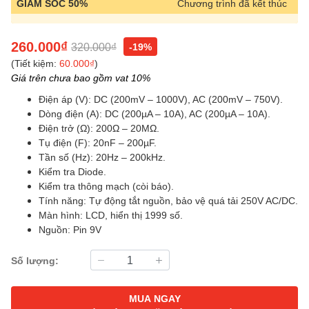
GIẢM SỐC 50%
Chương trình đã kết thúc
260.000₫
320.000₫
-19%
(Tiết kiệm:
60.000₫
)
Giá trên chưa bao gồm vat 10%
Điện áp (V): DC (200mV – 1000V), AC (200mV – 750V).
Dòng điện (A): DC (200µA – 10A), AC (200µA – 10A).
Điện trở (Ω): 200Ω – 20MΩ.
Tụ điện (F): 20nF – 200µF.
Tần số (Hz): 20Hz – 200kHz.
Kiểm tra Diode.
Kiểm tra thông mạch (còi báo).
Tính năng: Tự động tắt nguồn, bảo vệ quá tải 250V AC/DC.
Màn hình: LCD, hiển thị 1999 số.
Nguồn: Pin 9V
Số lượng:
MUA NGAY