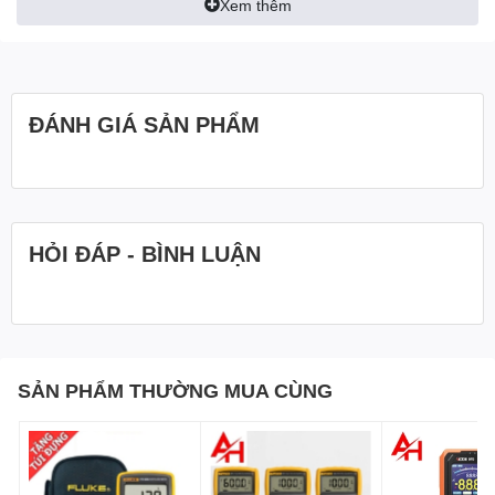
Xem thêm
ĐÁNH GIÁ SẢN PHẨM
HỎI ĐÁP - BÌNH LUẬN
SẢN PHẨM THƯỜNG MUA CÙNG
Thông số kỹ thuật
Đồng hồ vạn năng
hiện kim
APECH AM-289