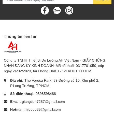
S
IEUTHIDOLUONG.VN
- CHUYÊN CUNG CẤP:
- Thiết bị đo lường chính hãng: FLUKE, Kyoritsu,
Sanwa, Hioki, Lutron, APECH, Wellink, Deree,
Delmhost, Accutest, Victor… giá tốt nhất thị trường.
Thông tin liên hệ
- Tư vấn, lắp đặt Thiết bị vệ sinh phòng tắm.
TRUY CẬP WEBSITE Sieuthidoluong.vn - Tham quan
mua sắm – GIÁ ƯU ĐÃI
Công ty TNHH Thiết Bị Đo Lường AH Việt Nam - GIẤY CHỨNG
NHẬN ĐĂNG KÝ KINH DOANH: Mã số thuế: 0317701050, cấp
-Chúng tôi chuyên cung cấp Thiết bị đo các loại như:
ngày 24/02/2023, tại Phòng ĐKKD - Sở KHĐT TPHCM
1.
Đồng hồ đo điện
: Đồng hồ vạn năng, ampe kìm,
Địa chỉ:
The Verosa Park, 39 Đường số 10, Khu phố 2,
đồng hồ đo tụ điện, đồng hồ đo thứ tự pha, đồng hồ
P.Long Trường, TP.HCM
đo điện trở đất, đồng hồ đo điện trở cách điện, bút thử
Số điện thoại:
0398598488
điện áp, thiết bị đo lcr
Email:
giangtien7287@gmail.com
2.
Thiết bị đo kiểm tra bình ắc quy
Hotmail:
hieudo85@gmail.com