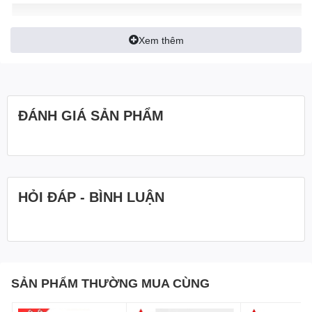
Xem thêm
ĐÁNH GIÁ SẢN PHẨM
HỎI ĐÁP - BÌNH LUẬN
SẢN PHẨM THƯỜNG MUA CÙNG
S
IEUTHIDOLUONG.VN
- CHUYÊN CUNG CẤP: