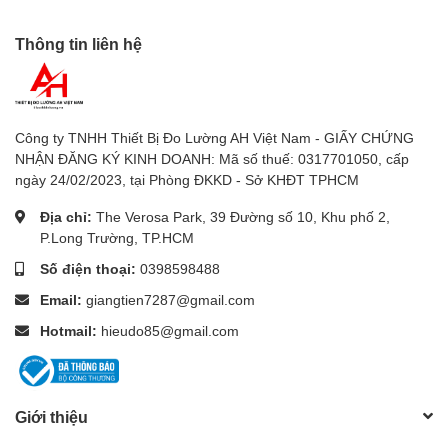
[ĐẶT HÀNG: 0989 921 545]
Thông tin liên hệ
S
IEUTHIDOLUONG.VN
- CHUYÊN CUNG CẤP:
- Thiết bị đo lường chính hãng: FLUKE, Kyoritsu, Sanwa,
Hioki, Lutron, APECH, Wellink, Deree, Delmhost, Accutest,
Công ty TNHH Thiết Bị Đo Lường AH Việt Nam - GIẤY CHỨNG
Victor… giá tốt trên thị trường.
NHẬN ĐĂNG KÝ KINH DOANH: Mã số thuế: 0317701050, cấp
- Tư vấn, lắp đặt Thiết bị vệ sinh phòng tắm.
ngày 24/02/2023, tại Phòng ĐKKD - Sở KHĐT TPHCM
TRUY CẬP WEBSITE Sieuthidoluong.vn - Tham quan mua
Địa chỉ:
The Verosa Park, 39 Đường số 10, Khu phố 2,
sắm – GIÁ ƯU ĐÃI
P.Long Trường, TP.HCM
Số điện thoại:
0398598488
-Chúng tôi chuyên cung cấp Thiết bị đo các loại như:
Email:
giangtien7287@gmail.com
1.
Đồng hồ đo điện
: Đồng hồ vạn năng, ampe kìm, đồng hồ
đo tụ điện, đồng hồ đo thứ tự pha, đồng hồ đo điện trở đất,
Hotmail:
hieudo85@gmail.com
đồng hồ đo điện trở cách điện, bút thử điện áp, thiết bị đo
lcr
2.
Thiết bị đo kiểm tra bình ắc quy
Giới thiệu
3.
Thiết bị đo chất lượng nước
: Máy đo độ mặn, bút đo ph,