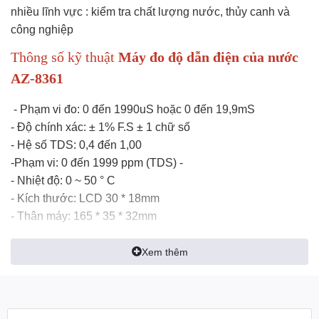
nhiều lĩnh vực : kiểm tra chất lượng nước, thủy canh và
công nghiệp
Thông số kỹ thuật
Máy đo độ dẫn điện của nước
AZ-8361
- Phạm vi đo: 0 đến 1990uS hoặc 0 đến 19,9mS
- Độ chính xác: ± 1% F.S ± 1 chữ số
- Hệ số TDS: 0,4 đến 1,00
-Phạm vi: 0 đến 1999 ppm (TDS) -
- Nhiệt độ: 0 ~ 50 ° C
- Kích thước: LCD 30 * 18mm
- Thân máy: 165 * 35 * 32mm
- Trọng lượng: 115g
- Độ phân giải: 1ppm
Xem thêm
- Tuổi thọ cảm biến: hơn 6 tháng
Đặc điểm nổi bật của Bút đo độ dẫn điện của