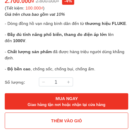
2.700.000₫
2.800.000₫
-4%
(Tiết kiệm:
100.000₫
)
Giá trên chưa bao gồm vat 10%
- Dòng đồng hồ vạn năng bình dân đến từ
thương hiệu
FLUKE
.
-
Đầy đủ tính năng phổ biến, thang đo điện áp lớn
lên
đến
1000V
.
-
Chất lượng sản phẩm
đã được hàng triệu người dùng khẳng
định.
-
Độ bền cao
, chống sốc, chống bụi, chống ẩm.
Số lượng:
MUA NGAY
Giao hàng tận nơi hoặc nhận tại cửa hàng
THÊM VÀO GIỎ