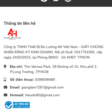
Đo nhiệt độ:
50 °C- 400 °C
Bảo vệ quá tải:
Có
Thông tin liên hệ
+ AC volts: 1000 V
+ AC mV: 400 mV
Công ty TNHH Thiết Bị Đo Lường AH Việt Nam - GIẤY CHỨNG
+ DC volts: 1000 V
NHẬN ĐĂNG KÝ KINH DOANH: Mã số thuế: 0317701050, cấp
ngày 24/02/2023, tại Phòng ĐKKD - Sở KHĐT TPHCM
+ DC mV: 400 mV
Địa chỉ:
The Verosa Park, 39 Đường số 10, Khu phố 2,
P.Long Trường, TP.HCM
Số điện thoại:
0398598488
Sieuthidoluong.vn
là Nhà phân phối sản phẩm
Đồng Hồ
Đo Điện vạn năng Fluke 15B+
chính thức tại TP. Hồ Chí
Email:
giangtien7287@gmail.com
Minh. Sieuthidoluong.vn cung cấp các loại
Đồng hồ đo
Hotmail:
hieudo85@gmail.com
điện vạn năng
phục vụ cho mọi nhu cầu công việc. Sản
phẩm đảm bảo chất lượng, chính hãng và giá tốt.