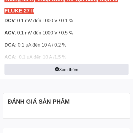
FLUKE 27 II
DCV:
0.1 mV đến 1000 V / 0.1 %
ACV:
0.1 mV đến 1000 V / 0.5 %
DCA:
0.1 μA đến 10 A / 0.2 %
ACA:
0.1 μA đến 10 A /1.5 %
R:
0.1 Ω đến 50 MΩ
Xem thêm
C:
1 nF đến 9999 μF
F:
5 Hz đến 199.99 kHz
ĐÁNH GIÁ SẢN PHẨM
Bar graph/backlight:
có
Min/Max/Avg:
có
Reading hold:
có