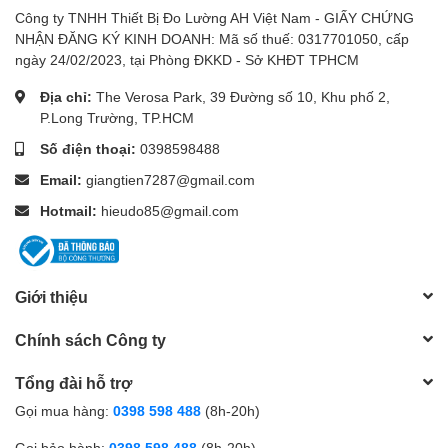
Công ty TNHH Thiết Bị Đo Lường AH Việt Nam - GIẤY CHỨNG
NHẬN ĐĂNG KÝ KINH DOANH: Mã số thuế: 0317701050, cấp
ngày 24/02/2023, tại Phòng ĐKKD - Sở KHĐT TPHCM
Địa chỉ:
The Verosa Park, 39 Đường số 10, Khu phố 2,
P.Long Trường, TP.HCM
Số điện thoại:
0398598488
Email:
giangtien7287@gmail.com
Hotmail:
hieudo85@gmail.com
Giới thiệu
Chính sách Công ty
Tổng đài hỗ trợ
Gọi mua hàng:
0398 598 488
(8h-20h)
Gọi bảo hành:
0398 598 488
(8h-20h)