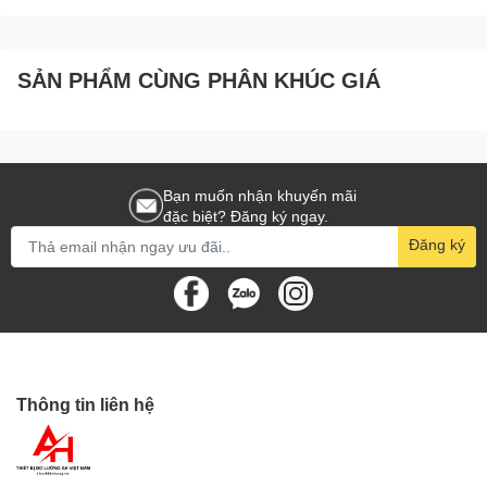
phẩm
Đồng Hồ Đo Điện vạn năng Fluke 27II
chính
thức tại TP. Hồ Chí Minh. Sieuthidoluong.vn cung cấp các
loại
Đồng hồ đo điện vạn năng
phục vụ cho mọi nhu cầu
SẢN PHẨM CÙNG PHÂN KHÚC GIÁ
công việc. Sản phẩm đảm bảo chất lượng, chính hãng và
giá tốt.
Quý khách hàng có nhu cầu sử dụng sản phẩm của công
Bạn muốn nhận khuyến mãi
ty chúng tôi, xin vui lòng liên hệ
hotline 0989.921.545
để
đặc biệt? Đăng ký ngay.
được tư vấn sản phẩm thích hợp với nhu cầu công việc.
Đăng ký
Hoặc truy cập website
www.Sieuthidoluong.vn
để lựa
chọn và đặt hàng online các sản phẩm phù hợp nhu cầu.
Chúng tôi luôn sẵn sàng giải đáp mọi thắc mắc và phản
hồi của bạn sau khi sử dụng sản phẩm.
Thông tin liên hệ
Nhanh tay đặt hàng để nhận được nhiều ưu đãi hấp dẫn!