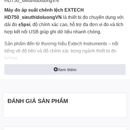
HD750_sieuthidoluongVN
Máy đo áp suất chênh lệch EXTECH
HD750_sieuthidoluongVN
là thiết bị đo chuyên dụng với
dải đo
±5psi
, độ chính xác cao, hỗ trợ đa đơn vị đo và tích
hợp kết nối USB giúp ghi dữ liệu nhanh chóng.
Sản phẩm đến từ thương hiệu Extech Instruments – nổi
tiếng về độ bền và độ chính xác trong ngành thiết bị đo
lường.
Xem thêm
Máy đo áp suất
Tính năng nổi bật
chênh lệch EXTECH
ĐÁNH GIÁ SẢN PHẨM
HD750_sieuthidoluongVN
✔️ Dải đo áp suất chênh lệch:
±5 psi