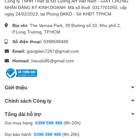
Công ty TNHH Thiết Bị Đo Lường AH Việt Nam - GIẤY CHỨNG
NHẬN ĐĂNG KÝ KINH DOANH: Mã số thuế: 0317701050, cấp
Kích
210 x 75 x 50 mm
ngày 24/02/2023, tại Phòng ĐKKD - Sở KHĐT TPHCM
thước
Địa chỉ:
The Verosa Park, 39 Đường số 10, Khu phố 2,
Trọng
P.Long Trường, TP.HCM
280g
lượng
Số điện thoại:
0398598488
Chi tiết dải đo:
Email:
giangtien7287@gmail.com
Hotmail:
hieudo85@gmail.com
5 psi / 344.7 mbar / 34.47 kPa
10.18 inHg / 258.5 mmHg
Giới thiệu
0.344 bar / 0.351 kg/cm²
Chính sách Công ty
351.5 cmH2O / 11.53 ftH2O
Tổng đài hỗ trợ
Bộ sản phẩm bao gồm
Gọi mua hàng:
0398 598 488
(8h-20h)
Máy chính
HD750
Gọi bảo hành:
0398 598 488
(8h-20h)